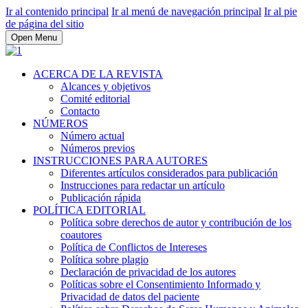
Ir al contenido principal
Ir al menú de navegación principal
Ir al pie
de página del sitio
Open Menu
ACERCA DE LA REVISTA
Alcances y objetivos
Comité editorial
Contacto
NÚMEROS
Número actual
Números previos
INSTRUCCIONES PARA AUTORES
Diferentes artículos considerados para publicación
Instrucciones para redactar un artículo
Publicación rápida
POLÍTICA EDITORIAL
Política sobre derechos de autor y contribución de los
coautores
Política de Conflictos de Intereses
Política sobre plagio
Declaración de privacidad de los autores
Políticas sobre el Consentimiento Informado y
Privacidad de datos del paciente