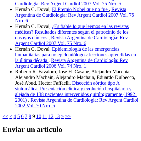
Cardiología: Rev Argent Cardiol 2007 Vol. 75 Nro. 5
Hernán C. Doval,
El Premio Nobel que no fue
,
Revista
Argentina de Cardiología: Rev Argent Cardiol 2007 Vol. 75
Nro. 6
Hernán C. Doval,
¿Es fiable lo que leemos en las revistas
médicas? Resultados diferentes según el patrocinio de los
ensayos clínicos
,
Revista Argentina de Cardiología: Rev
Argent Cardiol 2007 Vol. 75 Nro. 6
Hernán C. Doval,
Epidemiología de las emergencias
humanitarias para no epidemiólogos: lecciones aprendidas en
la última década
,
Revista Argentina de Cardiología: Rev
Argent Cardiol 2006 Vol. 74 Nro. 1
Roberto R. Favaloro, Jose H. Casabe, Alejandro Macchia,
Alejandro Machain, Alejandro Machain, Eduardo Dulbecco,
José Abud, Hector Faffaelli,
Disección aórtica tipo A
sintomática. Presentación clínica y evolución hospitalaria y
alejada de 138 pacientes intervenidos quirúrgicamente (1992-
2001)
,
Revista Argentina de Cardiología: Rev Argent Cardiol
2002 Vol. 70 Nro. 5
<<
<
4
5
6
7
8
9
10
11
12
13
>
>>
Enviar un artículo