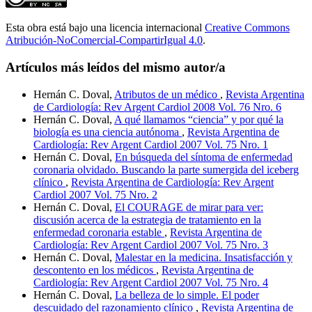
Esta obra está bajo una licencia internacional
Creative Commons
Atribución-NoComercial-CompartirIgual 4.0
.
Artículos más leídos del mismo autor/a
Hernán C. Doval,
Atributos de un médico
,
Revista Argentina
de Cardiología: Rev Argent Cardiol 2008 Vol. 76 Nro. 6
Hernán C. Doval,
A qué llamamos “ciencia” y por qué la
biología es una ciencia autónoma
,
Revista Argentina de
Cardiología: Rev Argent Cardiol 2007 Vol. 75 Nro. 1
Hernán C. Doval,
En búsqueda del síntoma de enfermedad
coronaria olvidado. Buscando la parte sumergida del iceberg
clínico
,
Revista Argentina de Cardiología: Rev Argent
Cardiol 2007 Vol. 75 Nro. 2
Hernán C. Doval,
El COURAGE de mirar para ver:
discusión acerca de la estrategia de tratamiento en la
enfermedad coronaria estable
,
Revista Argentina de
Cardiología: Rev Argent Cardiol 2007 Vol. 75 Nro. 3
Hernán C. Doval,
Malestar en la medicina. Insatisfacción y
descontento en los médicos
,
Revista Argentina de
Cardiología: Rev Argent Cardiol 2007 Vol. 75 Nro. 4
Hernán C. Doval,
La belleza de lo simple. El poder
descuidado del razonamiento clínico
,
Revista Argentina de