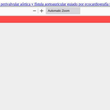
perivalvular aórtica y fístula aortoauricular guiado por ecocardiografí