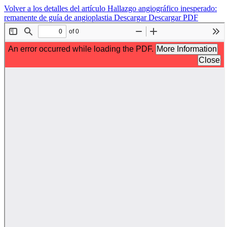
Volver a los detalles del artículo
Hallazgo angiográfico inesperado:
remanente de guía de angioplastia
Descargar
Descargar PDF