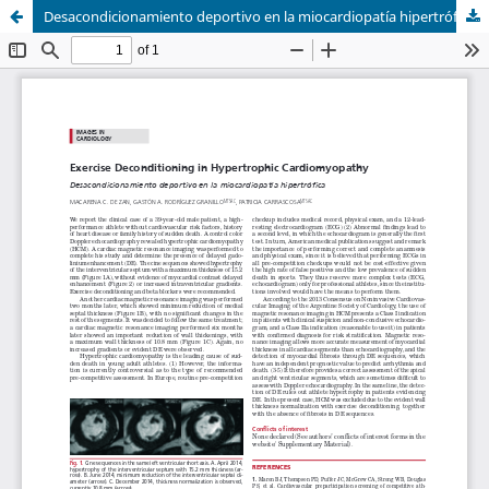
Desacondicionamiento deportivo en la miocardiopatía hipertrófica