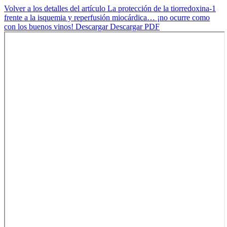
Volver a los detalles del artículo
La protección de la tiorredoxina-1
frente a la isquemia y reperfusión miocárdica… ¡no ocurre como
con los buenos vinos!
Descargar
Descargar PDF