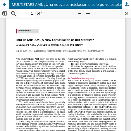
MULTISTARS AMI. ¿Una nueva constelación o solo polvo estelar?