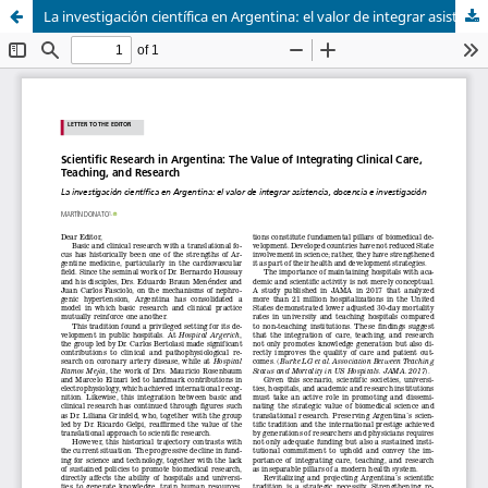
La investigación científica en Argentina: el valor de integrar asistencia, docencia e investigación