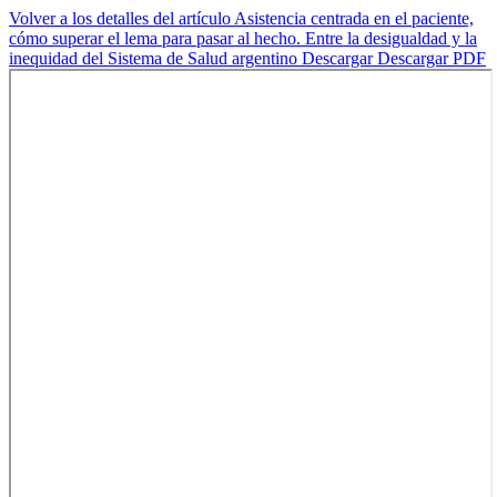
Volver a los detalles del artículo
Asistencia centrada en el paciente,
cómo superar el lema para pasar al hecho. Entre la desigualdad y la
inequidad del Sistema de Salud argentino
Descargar
Descargar PDF