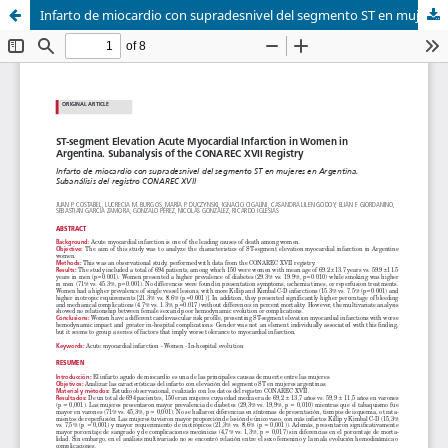
Infarto de miocardio con supradesnivel del segmento ST en mujeres en Argentina. Subanálisis del registro CONAREC XVII