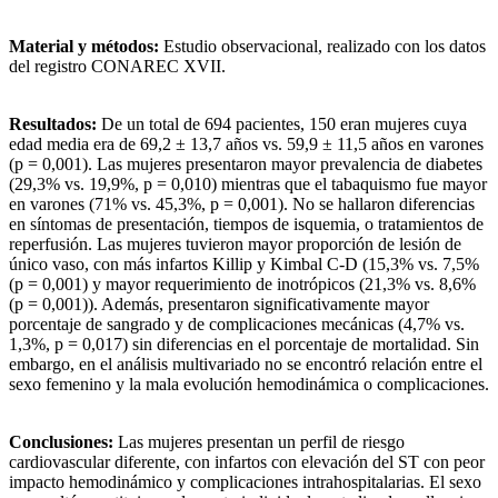
Material y métodos:
Estudio observacional, realizado con los datos
del registro CONAREC XVII.
Resultados:
De un total de 694 pacientes, 150 eran mujeres cuya
edad media era de 69,2 ± 13,7 años vs. 59,9 ± 11,5 años en varones
(p = 0,001). Las mujeres presentaron mayor prevalencia de diabetes
(29,3% vs. 19,9%, p = 0,010) mientras que el tabaquismo fue mayor
en varones (71% vs. 45,3%, p = 0,001). No se hallaron diferencias
en síntomas de presentación, tiempos de isquemia, o tratamientos de
reperfusión. Las mujeres tuvieron mayor proporción de lesión de
único vaso, con más infartos Killip y Kimbal C-D (15,3% vs. 7,5%
(p = 0,001) y mayor requerimiento de inotrópicos (21,3% vs. 8,6%
(p = 0,001)). Además, presentaron significativamente mayor
porcentaje de sangrado y de complicaciones mecánicas (4,7% vs.
1,3%, p = 0,017) sin diferencias en el porcentaje de mortalidad. Sin
embargo, en el análisis multivariado no se encontró relación entre el
sexo femenino y la mala evolución hemodinámica o complicaciones.
Conclusiones:
Las mujeres presentan un perfil de riesgo
cardiovascular diferente, con infartos con elevación del ST con peor
impacto hemodinámico y complicaciones intrahospitalarias. El sexo