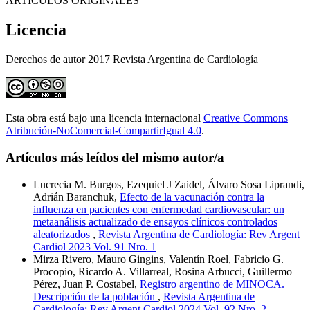
ARTÍCULOS ORIGINALES
Licencia
Derechos de autor 2017 Revista Argentina de Cardiología
Esta obra está bajo una licencia internacional
Creative Commons
Atribución-NoComercial-CompartirIgual 4.0
.
Artículos más leídos del mismo autor/a
Lucrecia M. Burgos, Ezequiel J Zaidel, Álvaro Sosa Liprandi,
Adrián Baranchuk,
Efecto de la vacunación contra la
influenza en pacientes con enfermedad cardiovascular: un
metaanálisis actualizado de ensayos clínicos controlados
aleatorizados
,
Revista Argentina de Cardiología: Rev Argent
Cardiol 2023 Vol. 91 Nro. 1
Mirza Rivero, Mauro Gingins, Valentín Roel, Fabricio G.
Procopio, Ricardo A. Villarreal, Rosina Arbucci, Guillermo
Pérez, Juan P. Costabel,
Registro argentino de MINOCA.
Descripción de la población
,
Revista Argentina de
Cardiología: Rev Argent Cardiol 2024 Vol. 92 Nro. 2