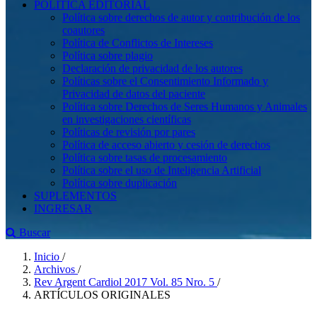
POLÍTICA EDITORIAL
Política sobre derechos de autor y contribución de los
coautores
Política de Conflictos de Intereses
Política sobre plagio
Declaración de privacidad de los autores
Políticas sobre el Consentimiento Informado y
Privacidad de datos del paciente
Política sobre Derechos de Seres Humanos y Animales
en investigaciones científicas
Políticas de revisión por pares
Política de acceso abierto y cesión de derechos
Política sobre tasas de procesamiento
Política sobre el uso de Inteligencia Artificial
Política sobre duplicación
SUPLEMENTOS
INGRESAR
Buscar
Inicio
/
Archivos
/
Rev Argent Cardiol 2017 Vol. 85 Nro. 5
/
ARTÍCULOS ORIGINALES