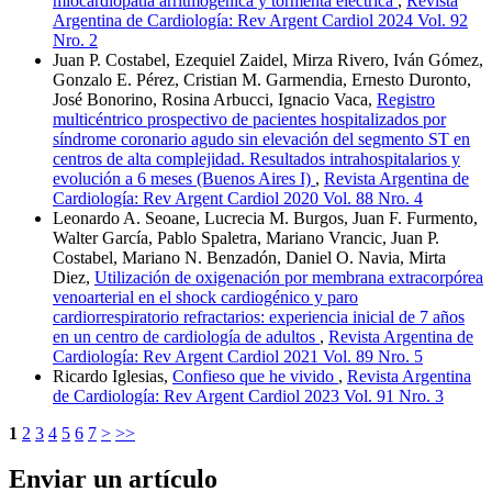
miocardiopatía arritmogénica y tormenta eléctrica
,
Revista
Argentina de Cardiología: Rev Argent Cardiol 2024 Vol. 92
Nro. 2
Juan P. Costabel, Ezequiel Zaidel, Mirza Rivero, Iván Gómez,
Gonzalo E. Pérez, Cristian M. Garmendia, Ernesto Duronto,
José Bonorino, Rosina Arbucci, Ignacio Vaca,
Registro
multicéntrico prospectivo de pacientes hospitalizados por
síndrome coronario agudo sin elevación del segmento ST en
centros de alta complejidad. Resultados intrahospitalarios y
evolución a 6 meses (Buenos Aires I)
,
Revista Argentina de
Cardiología: Rev Argent Cardiol 2020 Vol. 88 Nro. 4
Leonardo A. Seoane, Lucrecia M. Burgos, Juan F. Furmento,
Walter García, Pablo Spaletra, Mariano Vrancic, Juan P.
Costabel, Mariano N. Benzadón, Daniel O. Navia, Mirta
Diez,
Utilización de oxigenación por membrana extracorpórea
venoarterial en el shock cardiogénico y paro
cardiorrespiratorio refractarios: experiencia inicial de 7 años
en un centro de cardiología de adultos
,
Revista Argentina de
Cardiología: Rev Argent Cardiol 2021 Vol. 89 Nro. 5
Ricardo Iglesias,
Confieso que he vivido
,
Revista Argentina
de Cardiología: Rev Argent Cardiol 2023 Vol. 91 Nro. 3
1
2
3
4
5
6
7
>
>>
Enviar un artículo