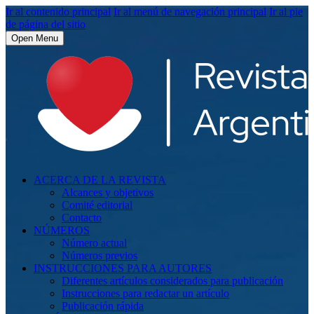
Ir al contenido principal
Ir al menú de navegación principal
Ir al pie
de página del sitio
Open Menu
ACERCA DE LA REVISTA
Alcances y objetivos
Comité editorial
Contacto
NÚMEROS
Número actual
Números previos
INSTRUCCIONES PARA AUTORES
Diferentes artículos considerados para publicación
Instrucciones para redactar un artículo
Publicación rápida