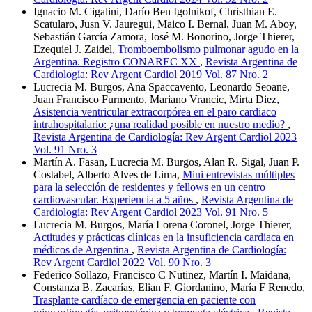
Ignacio M. Cigalini, Darío Ben Igolnikof, Christhian E.
Scatularo, Jusn V. Jauregui, Maico I. Bernal, Juan M. Aboy,
Sebastián García Zamora, José M. Bonorino, Jorge Thierer,
Ezequiel J. Zaidel,
Tromboembolismo pulmonar agudo en la
Argentina. Registro CONAREC XX
,
Revista Argentina de
Cardiología: Rev Argent Cardiol 2019 Vol. 87 Nro. 2
Lucrecia M. Burgos, Ana Spaccavento, Leonardo Seoane,
Juan Francisco Furmento, Mariano Vrancic, Mirta Diez,
Asistencia ventricular extracorpórea en el paro cardiaco
intrahospitalario: ¿una realidad posible en nuestro medio?
,
Revista Argentina de Cardiología: Rev Argent Cardiol 2023
Vol. 91 Nro. 3
Martín A. Fasan, Lucrecia M. Burgos, Alan R. Sigal, Juan P.
Costabel, Alberto Alves de Lima,
Mini entrevistas múltiples
para la selección de residentes y fellows en un centro
cardiovascular. Experiencia a 5 años
,
Revista Argentina de
Cardiología: Rev Argent Cardiol 2023 Vol. 91 Nro. 5
Lucrecia M. Burgos, María Lorena Coronel, Jorge Thierer,
Actitudes y prácticas clínicas en la insuficiencia cardiaca en
médicos de Argentina
,
Revista Argentina de Cardiología:
Rev Argent Cardiol 2022 Vol. 90 Nro. 3
Federico Sollazo, Francisco C Nutinez, Martín I. Maidana,
Constanza B. Zacarías, Elian F. Giordanino, María F Renedo,
Trasplante cardíaco de emergencia en paciente con