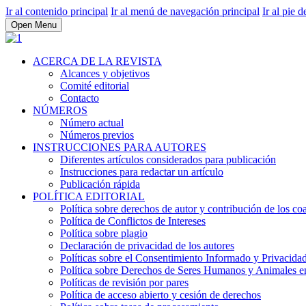
Ir al contenido principal
Ir al menú de navegación principal
Ir al pie d
Open Menu
ACERCA DE LA REVISTA
Alcances y objetivos
Comité editorial
Contacto
NÚMEROS
Número actual
Números previos
INSTRUCCIONES PARA AUTORES
Diferentes artículos considerados para publicación
Instrucciones para redactar un artículo
Publicación rápida
POLÍTICA EDITORIAL
Política sobre derechos de autor y contribución de los co
Política de Conflictos de Intereses
Política sobre plagio
Declaración de privacidad de los autores
Políticas sobre el Consentimiento Informado y Privacidad
Política sobre Derechos de Seres Humanos y Animales en 
Políticas de revisión por pares
Política de acceso abierto y cesión de derechos