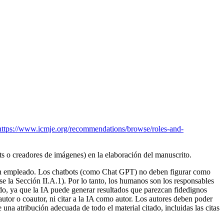
https://www.icmje.org/recommendations/browse/roles-and-
ts o creadores de imágenes) en la elaboración del manuscrito.
a han empleado. Los chatbots (como Chat GPT) no deben figurar como
ase la Sección II.A.1). Por lo tanto, los humanos son los responsables
ado, ya que la IA puede generar resultados que parezcan fidedignos
utor o coautor, ni citar a la IA como autor. Los autores deben poder
una atribución adecuada de todo el material citado, incluidas las citas