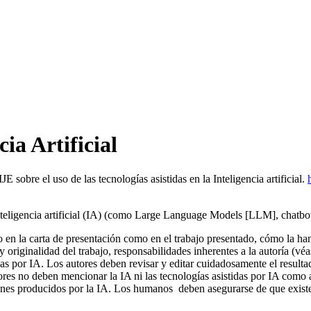
cia Artificial
sobre el uso de las tecnologías asistidas en la Inteligencia artificial.
 inteligencia artificial (IA) (como Large Language Models [LLM], chatbo
tanto en la carta de presentación como en el trabajo presentado, cómo l
 originalidad del trabajo, responsabilidades inherentes a la autoría (vé
idas por IA. Los autores deben revisar y editar cuidadosamente el result
res no deben mencionar la IA ni las tecnologías asistidas por IA como a
genes producidos por la IA. Los humanos deben asegurarse de que existe 