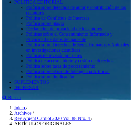
POLÍTICA EDITORIAL
Política sobre derechos de autor y contribución de los
coautores
Política de Conflictos de Intereses
Política sobre plagio
Declaración de privacidad de los autores
Políticas sobre el Consentimiento Informado y
Privacidad de datos del paciente
Política sobre Derechos de Seres Humanos y Animales
en investigaciones científicas
Políticas de revisión por pares
Política de acceso abierto y cesión de derechos
Política sobre tasas de procesamiento
Política sobre el uso de Inteligencia Artificial
Política sobre duplicación
SUPLEMENTOS
INGRESAR
Buscar
Inicio
/
Archivos
/
Rev Argent Cardiol 2020 Vol. 88 Nro. 4
/
ARTÍCULOS ORIGINALES