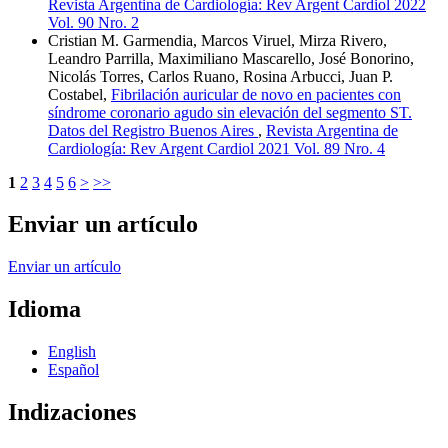
Revista Argentina de Cardiología: Rev Argent Cardiol 2022
Vol. 90 Nro. 2
Cristian M. Garmendia, Marcos Viruel, Mirza Rivero,
Leandro Parrilla, Maximiliano Mascarello, José Bonorino,
Nicolás Torres, Carlos Ruano, Rosina Arbucci, Juan P.
Costabel,
Fibrilación auricular de novo en pacientes con
síndrome coronario agudo sin elevación del segmento ST.
Datos del Registro Buenos Aires
,
Revista Argentina de
Cardiología: Rev Argent Cardiol 2021 Vol. 89 Nro. 4
1
2
3
4
5
6
>
>>
Enviar un artículo
Enviar un artículo
Idioma
English
Español
Indizaciones