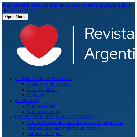
Ir al contenido principal
Ir al menú de navegación principal
Ir al pie
de página del sitio
Open Menu
ACERCA DE LA REVISTA
Alcances y objetivos
Comité editorial
Contacto
NÚMEROS
Número actual
Números previos
INSTRUCCIONES PARA AUTORES
Diferentes artículos considerados para publicación
Instrucciones para redactar un artículo
Publicación rápida