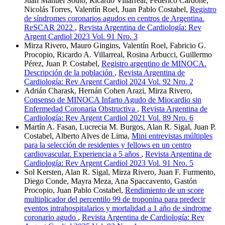
Juan Manuel Souto, Ricardo Villarreal, Federico Cardone,
Nicolás Torres, Valentín Roel, Juan Pablo Costabel,
Registro
de síndromes coronarios agudos en centros de Argentina.
ReSCAR 2022
,
Revista Argentina de Cardiología: Rev
Argent Cardiol 2023 Vol. 91 Nro. 3
Mirza Rivero, Mauro Gingins, Valentín Roel, Fabricio G.
Procopio, Ricardo A. Villarreal, Rosina Arbucci, Guillermo
Pérez, Juan P. Costabel,
Registro argentino de MINOCA.
Descripción de la población
,
Revista Argentina de
Cardiología: Rev Argent Cardiol 2024 Vol. 92 Nro. 2
Adrián Charask, Hernán Cohen Arazi, Mirza Rivero,
Consenso de MINOCA Infarto Agudo de Miocardio sin
Enfermedad Coronaria Obstructiva
,
Revista Argentina de
Cardiología: Rev Argent Cardiol 2021 Vol. 89 Nro. 6
Martín A. Fasan, Lucrecia M. Burgos, Alan R. Sigal, Juan P.
Costabel, Alberto Alves de Lima,
Mini entrevistas múltiples
para la selección de residentes y fellows en un centro
cardiovascular. Experiencia a 5 años
,
Revista Argentina de
Cardiología: Rev Argent Cardiol 2023 Vol. 91 Nro. 5
Sol Kersten, Alan R. Sigal, Mirza Rivero, Juan F. Furmento,
Diego Conde, Mayra Meza, Ana Spaccavento, Gastón
Procopio, Juan Pablo Costabel,
Rendimiento de un score
multiplicador del percentilo 99 de troponina para predecir
eventos intrahospitalarios y mortalidad a 1 año de sindrome
coronario agudo
,
Revista Argentina de Cardiología: Rev