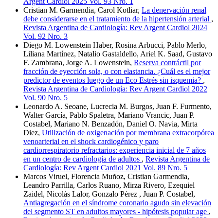
Argent Cardiol 2025 Vol. 93 Nro. 1
Cristian M. Garmendia, Carol Kotliar,
La denervación renal
debe considerarse en el tratamiento de la hipertensión arterial
,
Revista Argentina de Cardiología: Rev Argent Cardiol 2024
Vol. 92 Nro. 3
Diego M. Lowenstein Haber, Rosina Arbucci, Pablo Merlo,
Liliana Martínez, Natalio Gastaldello, Ariel K. Saad, Gustavo
F. Zambrana, Jorge A. Lowenstein,
Reserva contráctil por
fracción de eyección sola, o con elastancia. ¿Cuál es el mejor
predictor de eventos luego de un Eco Estrés sin isquemia?
,
Revista Argentina de Cardiología: Rev Argent Cardiol 2022
Vol. 90 Nro. 5
Leonardo A. Seoane, Lucrecia M. Burgos, Juan F. Furmento,
Walter García, Pablo Spaletra, Mariano Vrancic, Juan P.
Costabel, Mariano N. Benzadón, Daniel O. Navia, Mirta
Diez,
Utilización de oxigenación por membrana extracorpórea
venoarterial en el shock cardiogénico y paro
cardiorrespiratorio refractarios: experiencia inicial de 7 años
en un centro de cardiología de adultos
,
Revista Argentina de
Cardiología: Rev Argent Cardiol 2021 Vol. 89 Nro. 5
Marcos Viruel, Florencia Muñoz, Cristian Garmendia,
Leandro Parrilla, Carlos Ruano, Mirza Rivero, Ezequiel
Zaidel, Nicolás Lalor, Gonzalo Pérez , Juan P. Costabel,
Antiagregación en el síndrome coronario agudo sin elevación
del segmento ST en adultos mayores - hipótesis popular age
,