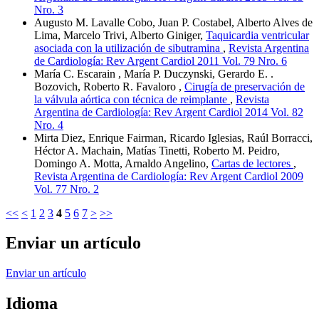
Nro. 3
Augusto M. Lavalle Cobo, Juan P. Costabel, Alberto Alves de
Lima, Marcelo Trivi, Alberto Giniger,
Taquicardia ventricular
asociada con la utilización de sibutramina
,
Revista Argentina
de Cardiología: Rev Argent Cardiol 2011 Vol. 79 Nro. 6
María C. Escarain , María P. Duczynski, Gerardo E. .
Bozovich, Roberto R. Favaloro ,
Cirugía de preservación de
la válvula aórtica con técnica de reimplante
,
Revista
Argentina de Cardiología: Rev Argent Cardiol 2014 Vol. 82
Nro. 4
Mirta Diez, Enrique Fairman, Ricardo Iglesias, Raúl Borracci,
Héctor A. Machain, Matías Tinetti, Roberto M. Peidro,
Domingo A. Motta, Arnaldo Angelino,
Cartas de lectores
,
Revista Argentina de Cardiología: Rev Argent Cardiol 2009
Vol. 77 Nro. 2
<<
<
1
2
3
4
5
6
7
>
>>
Enviar un artículo
Enviar un artículo
Idioma