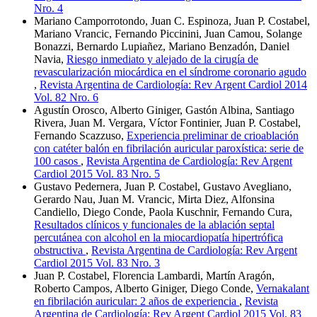
Nro. 4
Mariano Camporrotondo, Juan C. Espinoza, Juan P. Costabel,
Mariano Vrancic, Fernando Piccinini, Juan Camou, Solange
Bonazzi, Bernardo Lupiañez, Mariano Benzadón, Daniel
Navia,
Riesgo inmediato y alejado de la cirugía de
revascularización miocárdica en el síndrome coronario agudo
,
Revista Argentina de Cardiología: Rev Argent Cardiol 2014
Vol. 82 Nro. 6
Agustín Orosco, Alberto Giniger, Gastón Albina, Santiago
Rivera, Juan M. Vergara, Víctor Fontinier, Juan P. Costabel,
Fernando Scazzuso,
Experiencia preliminar de crioablación
con catéter balón en fibrilación auricular paroxística: serie de
100 casos
,
Revista Argentina de Cardiología: Rev Argent
Cardiol 2015 Vol. 83 Nro. 5
Gustavo Pedernera, Juan P. Costabel, Gustavo Avegliano,
Gerardo Nau, Juan M. Vrancic, Mirta Diez, Alfonsina
Candiello, Diego Conde, Paola Kuschnir, Fernando Cura,
Resultados clínicos y funcionales de la ablación septal
percutánea con alcohol en la miocardiopatía hipertrófica
obstructiva
,
Revista Argentina de Cardiología: Rev Argent
Cardiol 2015 Vol. 83 Nro. 3
Juan P. Costabel, Florencia Lambardi, Martín Aragón,
Roberto Campos, Alberto Giniger, Diego Conde,
Vernakalant
en fibrilación auricular: 2 años de experiencia
,
Revista
Argentina de Cardiología: Rev Argent Cardiol 2015 Vol. 83