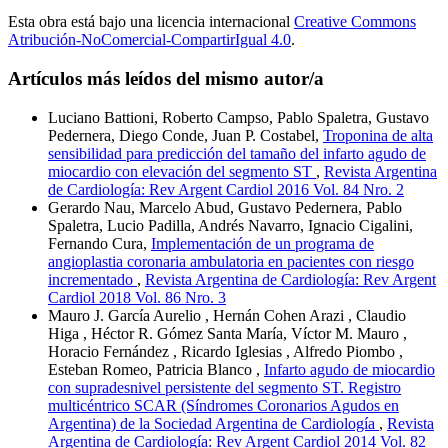
Esta obra está bajo una licencia internacional
Creative Commons
Atribución-NoComercial-CompartirIgual 4.0
.
Artículos más leídos del mismo autor/a
Luciano Battioni, Roberto Campso, Pablo Spaletra, Gustavo
Pedernera, Diego Conde, Juan P. Costabel,
Troponina de alta
sensibilidad para predicción del tamaño del infarto agudo de
miocardio con elevación del segmento ST
,
Revista Argentina
de Cardiología: Rev Argent Cardiol 2016 Vol. 84 Nro. 2
Gerardo Nau, Marcelo Abud, Gustavo Pedernera, Pablo
Spaletra, Lucio Padilla, Andrés Navarro, Ignacio Cigalini,
Fernando Cura,
Implementación de un programa de
angioplastia coronaria ambulatoria en pacientes con riesgo
incrementado
,
Revista Argentina de Cardiología: Rev Argent
Cardiol 2018 Vol. 86 Nro. 3
Mauro J. García Aurelio , Hernán Cohen Arazi , Claudio
Higa , Héctor R. Gómez Santa María, Víctor M. Mauro ,
Horacio Fernández , Ricardo Iglesias , Alfredo Piombo ,
Esteban Romeo, Patricia Blanco ,
Infarto agudo de miocardio
con supradesnivel persistente del segmento ST. Registro
multicéntrico SCAR (Síndromes Coronarios Agudos en
Argentina) de la Sociedad Argentina de Cardiología
,
Revista
Argentina de Cardiología: Rev Argent Cardiol 2014 Vol. 82