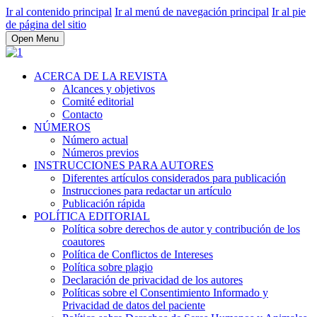
Ir al contenido principal
Ir al menú de navegación principal
Ir al pie
de página del sitio
Open Menu
ACERCA DE LA REVISTA
Alcances y objetivos
Comité editorial
Contacto
NÚMEROS
Número actual
Números previos
INSTRUCCIONES PARA AUTORES
Diferentes artículos considerados para publicación
Instrucciones para redactar un artículo
Publicación rápida
POLÍTICA EDITORIAL
Política sobre derechos de autor y contribución de los
coautores
Política de Conflictos de Intereses
Política sobre plagio
Declaración de privacidad de los autores
Políticas sobre el Consentimiento Informado y
Privacidad de datos del paciente