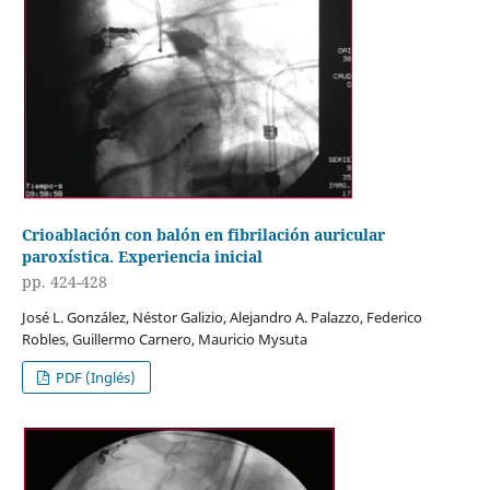
Crioablación con balón en fibrilación auricular
paroxística. Experiencia inicial
pp. 424-428
José L. González, Néstor Galizio, Alejandro A. Palazzo, Federico
Robles, Guillermo Carnero, Mauricio Mysuta
PDF (Inglés)