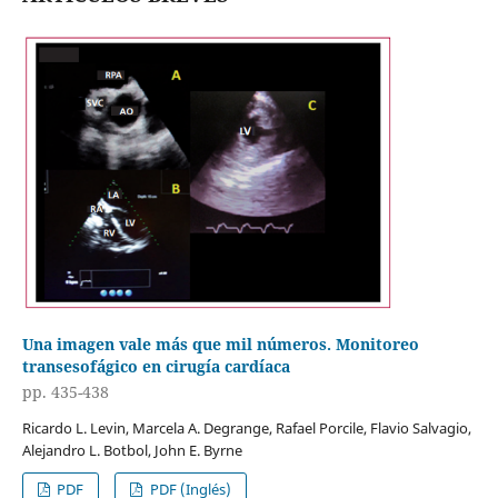
Una imagen vale más que mil números. Monitoreo
transesofágico en cirugía cardíaca
pp. 435-438
Ricardo L. Levin, Marcela A. Degrange, Rafael Porcile, Flavio Salvagio,
Alejandro L. Botbol, John E. Byrne
PDF
PDF (Inglés)