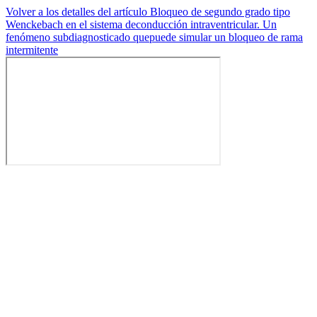
Volver a los detalles del artículo
Bloqueo de segundo grado tipo
Wenckebach en el sistema deconducción intraventricular. Un
fenómeno subdiagnosticado quepuede simular un bloqueo de rama
intermitente