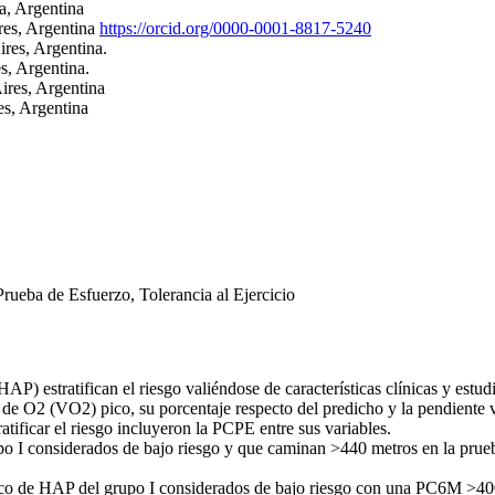
a, Argentina
res, Argentina
https://orcid.org/0000-0001-8817-5240
ires, Argentina.
s, Argentina.
ires, Argentina
es, Argentina
ueba de Esfuerzo, Tolerancia al Ejercicio
AP) estratifican el riesgo valiéndose de características clínicas y estu
o de O2 (VO2) pico, su porcentaje respecto del predicho y la pendien
tificar el riesgo incluyeron la PCPE entre sus variables.
o I considerados de bajo riesgo y que caminan >440 metros en la pru
ico de HAP del grupo I considerados de bajo riesgo con una PC6M >400 m