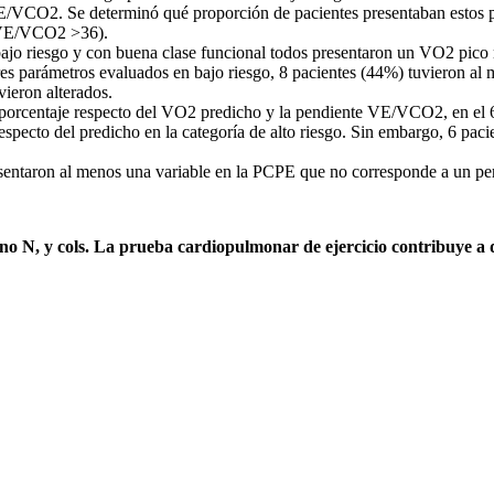
E/VCO2. Se determinó qué proporción de pacientes presentaban estos p
e VE/VCO2 >36).
bajo riesgo y con buena clase funcional todos presentaron un VO2 pico
res parámetros evaluados en bajo riesgo, 8 pacientes (44%) tuvieron al
vieron alterados.
l porcentaje respecto del VO2 predicho y la pendiente VE/VCO2, en el
especto del predicho en la categoría de alto riesgo. Sin embargo, 6 p
sentaron al menos una variable en la PCPE que no corresponde a un perf
no N, y cols. La prueba cardiopulmonar de ejercicio contribuye a d