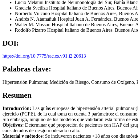
Lucio Melatini
Instituto de Neumonología del Sur, Bahía Blanc
Graciela Svetliza
Hospital Italiano de Buenos Aires, Buenos Ai
Norberto Vulcano
Hospital Italiano de Buenos Aires, Buenos A
Andrés N. Atamañuk
Hospital Juan A. Fernández, Buenos Aire
Walter M. Masson
Hospital Italiano de Buenos Aires, Buenos A
Rodolfo Pizarro
Hospital Italiano de Buenos Aires, Buenos Air
DOI:
https://doi.org/10.7775/rac.es.v91.i2.20613
Palabras clave:
Hipertensión Pulmonar, Medición de Riesgo, Consumo de Oxígeno, Pr
Resumen
Introducción:
Las guías europeas de hipertensión arterial pulmonar (H
ejercicio (PCPE), de la cual toma en cuenta 3 parámetros: el consum
Sin embargo, ninguno de los modelos que validaron esta forma de estra
Objetivos:
Determinar qué proporción de pacientes con HAP del grup
considerados de riesgo moderado o alto.
Material y métodos
: Se incluyeron pacientes >18 años con diagnóst