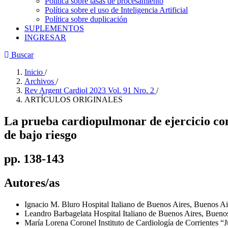
Política sobre tasas de procesamiento
Política sobre el uso de Inteligencia Artificial
Política sobre duplicación
SUPLEMENTOS
INGRESAR
Buscar
Inicio
/
Archivos
/
Rev Argent Cardiol 2023 Vol. 91 Nro. 2
/
ARTÍCULOS ORIGINALES
La prueba cardiopulmonar de ejercicio con
de bajo riesgo
pp. 138-143
Autores/as
Ignacio M. Bluro
Hospital Italiano de Buenos Aires, Buenos Ai
Leandro Barbagelata
Hospital Italiano de Buenos Aires, Bueno
María Lorena Coronel
Instituto de Cardiología de Corrientes “