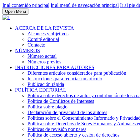
Ir al contenido principal
Ir al menú de navegación principal
Ir al pie d
Open Menu
ACERCA DE LA REVISTA
Alcances y objetivos
Comité editorial
Contacto
NÚMEROS
Número actual
Números previos
INSTRUCCIONES PARA AUTORES
Diferentes artículos considerados para publicación
Instrucciones para redactar un artículo
Publicación rápida
POLÍTICA EDITORIAL
Política sobre derechos de autor y contribución de los co
Política de Conflictos de Intereses
Política sobre plagio
Declaración de privacidad de los autores
Políticas sobre el Consentimiento Informado y Privacidad
Política sobre Derechos de Seres Humanos y Animales en 
Políticas de revisión por pares
Política de acceso abierto y cesión de derechos