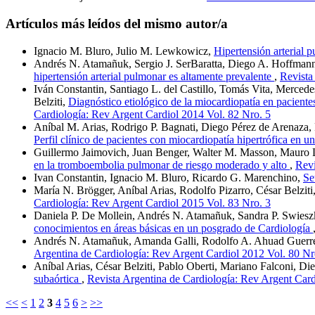
Artículos más leídos del mismo autor/a
Ignacio M. Bluro, Julio M. Lewkowicz,
Hipertensión arterial 
Andrés N. Atamañuk, Sergio J. SerBaratta, Diego A. Hoffmann, 
hipertensión arterial pulmonar es altamente prevalente
,
Revista
Iván Constantin, Santiago L. del Castillo, Tomás Vita, Mercede
Belziti,
Diagnóstico etiológico de la miocardiopatía en pacientes
Cardiología: Rev Argent Cardiol 2014 Vol. 82 Nro. 5
Aníbal M. Arias, Rodrigo P. Bagnati, Diego Pérez de Arenaza,
Perfil clínico de pacientes con miocardiopatía hipertrófica en un
Guillermo Jaimovich, Juan Benger, Walter M. Masson, Mauro L.
en la tromboembolia pulmonar de riesgo moderado y alto
,
Revi
Ivan Constantin, Ignacio M. Bluro, Ricardo G. Marenchino,
Se
María N. Brögger, Aníbal Arias, Rodolfo Pizarro, César Belzi
Cardiología: Rev Argent Cardiol 2015 Vol. 83 Nro. 3
Daniela P. De Mollein, Andrés N. Atamañuk, Sandra P. Swiesz
conocimientos en áreas básicas en un posgrado de Cardiología
Andrés N. Atamañuk, Amanda Galli, Rodolfo A. Ahuad Guerrero
Argentina de Cardiología: Rev Argent Cardiol 2012 Vol. 80 Nr
Aníbal Arias, César Belziti, Pablo Oberti, Mariano Falconi, D
subaórtica
,
Revista Argentina de Cardiología: Rev Argent Card
<<
<
1
2
3
4
5
6
>
>>