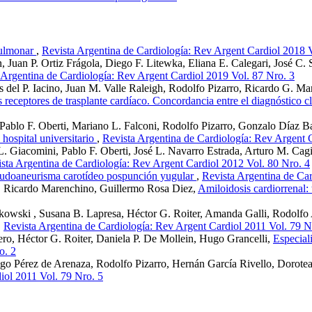
pulmonar
,
Revista Argentina de Cardiología: Rev Argent Cardiol 2018 V
Juan P. Ortiz Frágola, Diego F. Litewka, Eliana E. Calegari, José C. 
 Argentina de Cardiología: Rev Argent Cardiol 2019 Vol. 87 Nro. 3
s del P. Iacino, Juan M. Valle Raleigh, Rodolfo Pizarro, Ricardo G. M
 receptores de trasplante cardíaco. Concordancia entre el diagnóstico c
 Pablo F. Oberti, Mariano L. Falconi, Rodolfo Pizarro, Gonzalo Díaz B
 hospital universitario
,
Revista Argentina de Cardiología: Rev Argent 
 Giacomini, Pablo F. Oberti, José L. Navarro Estrada, Arturo M. Cag
sta Argentina de Cardiología: Rev Argent Cardiol 2012 Vol. 80 Nro. 4
udoaneurisma carotídeo pospunción yugular
,
Revista Argentina de Car
ti, Ricardo Marenchino, Guillermo Rosa Diez,
Amiloidosis cardiorrenal:
kowski , Susana B. Lapresa, Héctor G. Roiter, Amanda Galli, Rodolfo
,
Revista Argentina de Cardiología: Rev Argent Cardiol 2011 Vol. 79 N
, Héctor G. Roiter, Daniela P. De Mollein, Hugo Grancelli,
Especiali
o. 2
iego Pérez de Arenaza, Rodolfo Pizarro, Hernán García Rivello, Dorotea
iol 2011 Vol. 79 Nro. 5