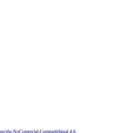
bución-NoComercial-CompartirIgual 4.0
.