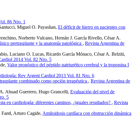
ol. 86 Nro. 1
Santucci, Miguel O. Payaslian,
El déficit de hierro en pacientes con
arenchino, Norberto Vulcano, Hernán J. García Rivello, César A.
línico pretrasplante y la anatomía patológica
,
Revista Argentina de
abio, Luciano O. Lucas, Ricardo García Mónaco, César A. Belziti,
Cardiol 2014 Vol. 82 Nro. 5
ide,
Valor pronóstico del péptido natriurético cerebral y la troponina I
diología: Rev Argent Cardiol 2013 Vol. 81 Nro. 6
 trasplante combinado como opción terapéutica
,
Revista Argentina de
 A. Ahuad Guerrero, Hugo Grancelli,
Evaluación del nivel de
ro. 5
sta en cardiología: diferentes caminos, ¿iguales resultados?
,
Revista
 Fantl, Arturo Cagide,
Amiloidosis cardíaca con obstrucción dinámica