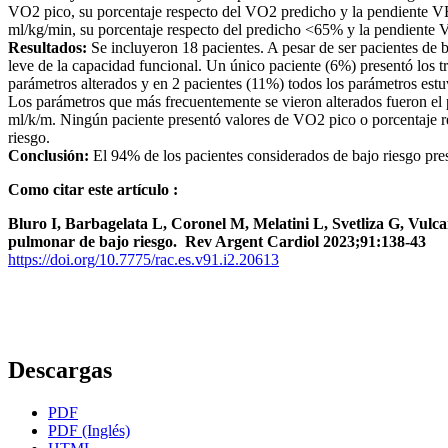
VO2 pico, su porcentaje respecto del VO2 predicho y la pendiente V
ml/kg/min, su porcentaje respecto del predicho <65% y la pendient
Resultados:
Se incluyeron 18 pacientes. A pesar de ser pacientes de 
leve de la capacidad funcional. Un único paciente (6%) presentó los t
parámetros alterados y en 2 pacientes (11%) todos los parámetros estu
Los parámetros que más frecuentemente se vieron alterados fueron e
ml/k/m. Ningún paciente presentó valores de VO2 pico o porcentaje r
riesgo.
Conclusión:
El 94% de los pacientes considerados de bajo riesgo pre
Como citar este artículo :
Bluro I, Barbagelata L, Coronel M, Melatini L, Svetliza G, Vulca
pulmonar de bajo riesgo. Rev Argent Cardiol 2023;91:138-43
https://doi.org/10.7775/rac.es.v91.i2.20613
Descargas
PDF
PDF (Inglés)