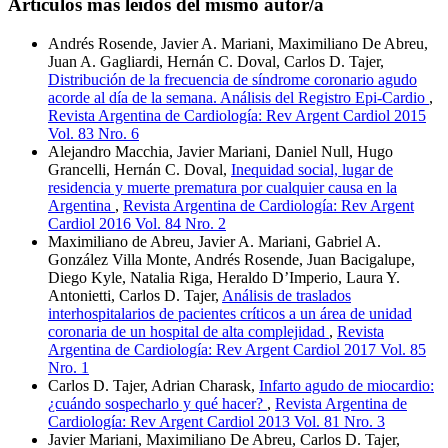
Artículos más leídos del mismo autor/a
Andrés Rosende, Javier A. Mariani, Maximiliano De Abreu,
Juan A. Gagliardi, Hernán C. Doval, Carlos D. Tajer,
Distribución de la frecuencia de síndrome coronario agudo
acorde al día de la semana. Análisis del Registro Epi-Cardio
,
Revista Argentina de Cardiología: Rev Argent Cardiol 2015
Vol. 83 Nro. 6
Alejandro Macchia, Javier Mariani, Daniel Null, Hugo
Grancelli, Hernán C. Doval,
Inequidad social, lugar de
residencia y muerte prematura por cualquier causa en la
Argentina
,
Revista Argentina de Cardiología: Rev Argent
Cardiol 2016 Vol. 84 Nro. 2
Maximiliano de Abreu, Javier A. Mariani, Gabriel A.
González Villa Monte, Andrés Rosende, Juan Bacigalupe,
Diego Kyle, Natalia Riga, Heraldo D’Imperio, Laura Y.
Antonietti, Carlos D. Tajer,
Análisis de traslados
interhospitalarios de pacientes críticos a un área de unidad
coronaria de un hospital de alta complejidad
,
Revista
Argentina de Cardiología: Rev Argent Cardiol 2017 Vol. 85
Nro. 1
Carlos D. Tajer, Adrian Charask,
Infarto agudo de miocardio:
¿cuándo sospecharlo y qué hacer?
,
Revista Argentina de
Cardiología: Rev Argent Cardiol 2013 Vol. 81 Nro. 3
Javier Mariani, Maximiliano De Abreu, Carlos D. Tajer,