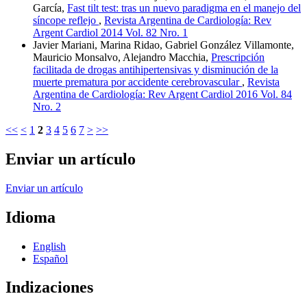
García,
Fast tilt test: tras un nuevo paradigma en el manejo del
síncope reflejo
,
Revista Argentina de Cardiología: Rev
Argent Cardiol 2014 Vol. 82 Nro. 1
Javier Mariani, Marina Ridao, Gabriel González Villamonte,
Mauricio Monsalvo, Alejandro Macchia,
Prescripción
facilitada de drogas antihipertensivas y disminución de la
muerte prematura por accidente cerebrovascular
,
Revista
Argentina de Cardiología: Rev Argent Cardiol 2016 Vol. 84
Nro. 2
<<
<
1
2
3
4
5
6
7
>
>>
Enviar un artículo
Enviar un artículo
Idioma
English
Español
Indizaciones