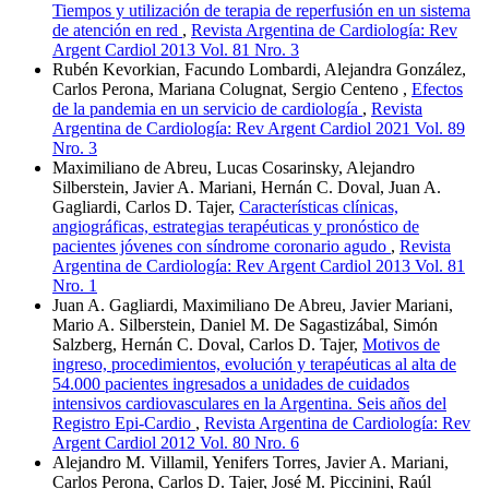
Tiempos y utilización de terapia de reperfusión en un sistema
de atención en red
,
Revista Argentina de Cardiología: Rev
Argent Cardiol 2013 Vol. 81 Nro. 3
Rubén Kevorkian, Facundo Lombardi, Alejandra González,
Carlos Perona, Mariana Colugnat, Sergio Centeno ,
Efectos
de la pandemia en un servicio de cardiología
,
Revista
Argentina de Cardiología: Rev Argent Cardiol 2021 Vol. 89
Nro. 3
Maximiliano de Abreu, Lucas Cosarinsky, Alejandro
Silberstein, Javier A. Mariani, Hernán C. Doval, Juan A.
Gagliardi, Carlos D. Tajer,
Características clínicas,
angiográficas, estrategias terapéuticas y pronóstico de
pacientes jóvenes con síndrome coronario agudo
,
Revista
Argentina de Cardiología: Rev Argent Cardiol 2013 Vol. 81
Nro. 1
Juan A. Gagliardi, Maximiliano De Abreu, Javier Mariani,
Mario A. Silberstein, Daniel M. De Sagastizábal, Simón
Salzberg, Hernán C. Doval, Carlos D. Tajer,
Motivos de
ingreso, procedimientos, evolución y terapéuticas al alta de
54.000 pacientes ingresados a unidades de cuidados
intensivos cardiovasculares en la Argentina. Seis años del
Registro Epi-Cardio
,
Revista Argentina de Cardiología: Rev
Argent Cardiol 2012 Vol. 80 Nro. 6
Alejandro M. Villamil, Yenifers Torres, Javier A. Mariani,
Carlos Perona, Carlos D. Tajer, José M. Piccinini, Raúl