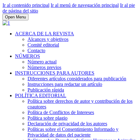
Ir al contenido principal
Ir al menú de navegación principal
Ir al pie
de página del sitio
Open Menu
ACERCA DE LA REVISTA
Alcances y objetivos
Comité editorial
Contacto
NÚMEROS
Número actual
Números previos
INSTRUCCIONES PARA AUTORES
Diferentes artículos considerados para publicación
Instrucciones para redactar un artículo
Publicación rápida
POLÍTICA EDITORIAL
Política sobre derechos de autor y contribución de los
coautores
Política de Conflictos de Intereses
Política sobre plagio
Declaración de privacidad de los autores
Políticas sobre el Consentimiento Informado y
Privacidad de datos del paciente