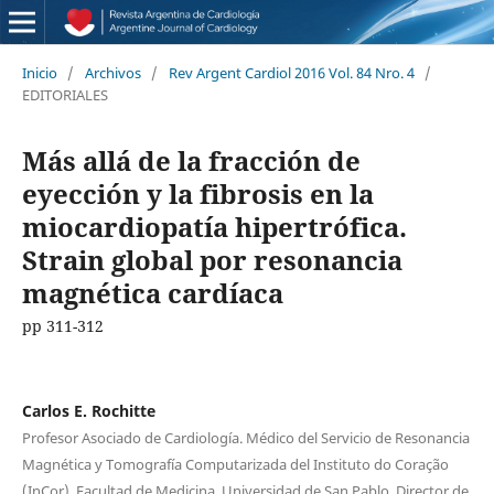
Inicio
/
Archivos
/
Rev Argent Cardiol 2016 Vol. 84 Nro. 4
/
EDITORIALES
Más allá de la fracción de
eyección y la fibrosis en la
miocardiopatía hipertrófica.
Strain global por resonancia
magnética cardíaca
pp 311-312
Carlos E. Rochitte
Profesor Asociado de Cardiología. Médico del Servicio de Resonancia
Magnética y Tomografía Computarizada del Instituto do Coração
(InCor), Facultad de Medicina, Universidad de San Pablo. Director de