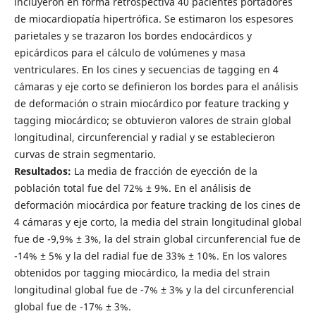
incluyeron en forma retrospectiva 40 pacientes portadores
de miocardiopatía hipertrófica. Se estimaron los espesores
parietales y se trazaron los bordes endocárdicos y
epicárdicos para el cálculo de volúmenes y masa
ventriculares. En los cines y secuencias de tagging en 4
cámaras y eje corto se definieron los bordes para el análisis
de deformación o strain miocárdico por feature tracking y
tagging miocárdico; se obtuvieron valores de strain global
longitudinal, circunferencial y radial y se establecieron
curvas de strain segmentario.
Resultados:
La media de fracción de eyección de la
población total fue del 72% ± 9%. En el análisis de
deformación miocárdica por feature tracking de los cines de
4 cámaras y eje corto, la media del strain longitudinal global
fue de -9,9% ± 3%, la del strain global circunferencial fue de
-14% ± 5% y la del radial fue de 33% ± 10%. En los valores
obtenidos por tagging miocárdico, la media del strain
longitudinal global fue de -7% ± 3% y la del circunferencial
global fue de -17% ± 3%.