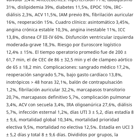
31%, dislipidemia 39%, diabetes 11,5%, EPOC 10%, IRC-
diálisis 2,3%, ACV 11,5%, IAM previo 8%, fibrilación auricular
16%, reoperación 15%. Cuadro clínico: asintomático 3,45%,
angina crónica estable 10,3%, angina inestable 11%, ICC
13,8%, disnea CF III-IV 60%. Disfunción ventricular izquierda
moderada-grave 18,3%. Riesgo por Euroscore logístico
12,4% ± 15%. El tiempo operatorio promedio fue de 200 ±
61,7 min, el de CEC de 86 ± 32,5 min y el de clampeo aórtico
de 65 ± 18,2 min. Complicaciones: sangrado médico 17,2%,
reoperación sangrado 5,7%, bajo gasto cardíaco 13,8%,
inotrópicos > 48 horas 32,1%, balón de contrapulsación
1,2%, fibrilación auricular 32,2%, marcapasos transitorio
20,7%, marcapasos definitivo 5,7%, complicación pulmonar
3,4%, ACV con secuela 3,4%, IRA oligoanúrica 27,6%, diálisis
5,7%, infección esternal 1,2%, días UTI 3 ± 5,2, días estadía 8
± 9,6, mortalidad global 10,34%, mortalidad prioridad
electiva 9,5%, mortalidad no electiva 12,5%. Estadía en UCI 3
± 5,2 días y total 8 ± 9,6 días. Divididos por grupos, la