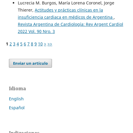
Lucrecia M. Burgos, María Lorena Coronel, Jorge
Thierer,
Actitudes y prácticas clínicas en la
insuficiencia cardiaca en médicos de Argentina
,
Revista Argentina de Cardiología: Rev Argent Cardiol
2022 Vol. 90 Nro. 3
1
2
3
4
5
6
7
8
9
10
>
>>
Enviar un artículo
Idioma
English
Español