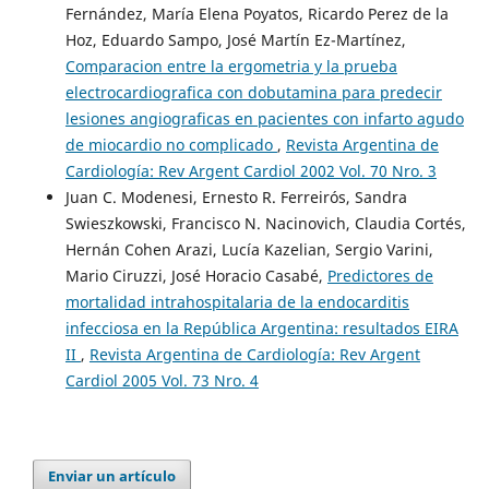
Fernández, María Elena Poyatos, Ricardo Perez de la
Hoz, Eduardo Sampo, José Martín Ez-Martínez,
Comparacion entre la ergometria y la prueba
electrocardiografica con dobutamina para predecir
lesiones angiograficas en pacientes con infarto agudo
de miocardio no complicado
,
Revista Argentina de
Cardiología: Rev Argent Cardiol 2002 Vol. 70 Nro. 3
Juan C. Modenesi, Ernesto R. Ferreirós, Sandra
Swieszkowski, Francisco N. Nacinovich, Claudia Cortés,
Hernán Cohen Arazi, Lucía Kazelian, Sergio Varini,
Mario Ciruzzi, José Horacio Casabé,
Predictores de
mortalidad intrahospitalaria de la endocarditis
infecciosa en la República Argentina: resultados EIRA
II
,
Revista Argentina de Cardiología: Rev Argent
Cardiol 2005 Vol. 73 Nro. 4
Enviar un artículo