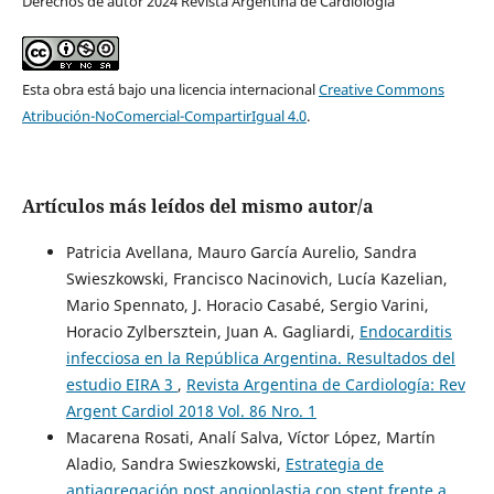
Derechos de autor 2024 Revista Argentina de Cardiología
Esta obra está bajo una licencia internacional
Creative Commons
Atribución-NoComercial-CompartirIgual 4.0
.
Artículos más leídos del mismo autor/a
Patricia Avellana, Mauro García Aurelio, Sandra
Swieszkowski, Francisco Nacinovich, Lucía Kazelian,
Mario Spennato, J. Horacio Casabé, Sergio Varini,
Horacio Zylbersztein, Juan A. Gagliardi,
Endocarditis
infecciosa en la República Argentina. Resultados del
estudio EIRA 3
,
Revista Argentina de Cardiología: Rev
Argent Cardiol 2018 Vol. 86 Nro. 1
Macarena Rosati, Analí Salva, Víctor López, Martín
Aladio, Sandra Swieszkowski,
Estrategia de
antiagregación post angioplastia con stent frente a