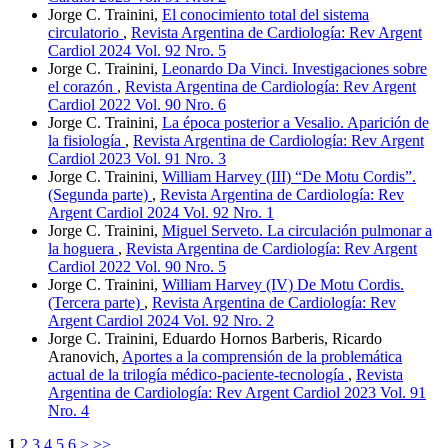
Jorge C. Trainini,
El conocimiento total del sistema
circulatorio
,
Revista Argentina de Cardiología: Rev Argent
Cardiol 2024 Vol. 92 Nro. 5
Jorge C. Trainini,
Leonardo Da Vinci. Investigaciones sobre
el corazón
,
Revista Argentina de Cardiología: Rev Argent
Cardiol 2022 Vol. 90 Nro. 6
Jorge C. Trainini,
La época posterior a Vesalio. Aparición de
la fisiología
,
Revista Argentina de Cardiología: Rev Argent
Cardiol 2023 Vol. 91 Nro. 3
Jorge C. Trainini,
William Harvey (III) “De Motu Cordis”.
(Segunda parte)
,
Revista Argentina de Cardiología: Rev
Argent Cardiol 2024 Vol. 92 Nro. 1
Jorge C. Trainini,
Miguel Serveto. La circulación pulmonar a
la hoguera
,
Revista Argentina de Cardiología: Rev Argent
Cardiol 2022 Vol. 90 Nro. 5
Jorge C. Trainini,
William Harvey (IV) De Motu Cordis.
(Tercera parte)
,
Revista Argentina de Cardiología: Rev
Argent Cardiol 2024 Vol. 92 Nro. 2
Jorge C. Trainini, Eduardo Hornos Barberis, Ricardo
Aranovich,
Aportes a la comprensión de la problemática
actual de la trilogía médico-paciente-tecnología
,
Revista
Argentina de Cardiología: Rev Argent Cardiol 2023 Vol. 91
Nro. 4
1
2
3
4
5
6
>
>>