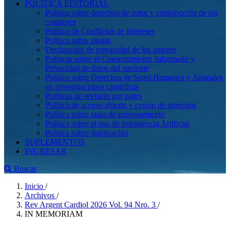
POLÍTICA EDITORIAL
Política sobre derechos de autor y contribución de los
coautores
Política de Conflictos de Intereses
Política sobre plagio
Declaración de privacidad de los autores
Políticas sobre el Consentimiento Informado y
Privacidad de datos del paciente
Política sobre Derechos de Seres Humanos y Animales
en investigaciones científicas
Políticas de revisión por pares
Política de acceso abierto y cesión de derechos
Política sobre tasas de procesamiento
Política sobre el uso de Inteligencia Artificial
Política sobre duplicación
SUPLEMENTOS
INGRESAR
Buscar
Inicio
/
Archivos
/
Rev Argent Cardiol 2026 Vol. 94 Nro. 3
/
IN MEMORIAM