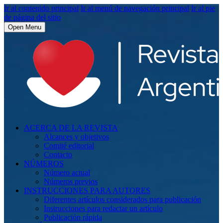
Ir al contenido principal
Ir al menú de navegación principal
Ir al pie
de página del sitio
Open Menu
ACERCA DE LA REVISTA
Alcances y objetivos
Comité editorial
Contacto
NÚMEROS
Número actual
Números previos
INSTRUCCIONES PARA AUTORES
Diferentes artículos considerados para publicación
Instrucciones para redactar un artículo
Publicación rápida