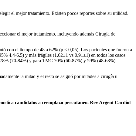
legir el mejor tratamiento. Existen pocos reportes sobre su utilidad.
leccionar el mejor tratamiento, incluyendo además Cirugía de
 con el tiempo de 48 a 62% (p < 0,05). Los pacientes que fueron a
 4,4-6,5) y más frágiles (1,62±1 vs 0,91±1) en todos los casos
) y 78% (70-84%) y para TMC 70% (60-87%) y 59% (48-68%)
damente la mitad y el resto se asignó por mitades a cirugía u
 aórtica candidatos a reemplazo percutáneo. Rev Argent Cardiol