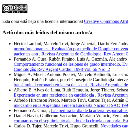
Esta obra está bajo una licencia internacional
Creative Commons Atri
Artículos más leídos del mismo autor/a
Héctor Lardani, Marcelo Trivi, Jorge Albertal, Dardo Fernánde
normofuncionantes . Evaluación por medio de Doppler convencio
pacientes con
,
Revista Argentina de Cardiología: Rev Argent C
Fernando A. Cura, Rubén Piraino, Luis A. Guzmán, Alejandro Me
Comportamiento funcional de lesiones de grado intermedio. Eva
Cardiología: Rev Argent Cardiol 1998 Vol. 66 Nro. 2
Miguel A. Miceli, Antonio Pocovi, Marcelo Bettinotti, Luis G
Henquin, Rubén Piraino, por el Consejo de Cardiologia Interve
transluminal coronaria en la era del scent
,
Revista Argentina de
Alberto E. Alves de Lima, Ruth Henquin, Jorge Thierer, Sebas
Experiencia en una residencia en cardiología
,
Revista Argentin
Alfredo Hirschson Prado, Marcelo Trivi, Carlos Tajer, Adrián 
miocardio en la Argentina Tercera Encuesta Nacional SAC 19
Fernando A. Cura,
¿La apertura tardía de la arteria responsabl
Daniel Navia, Guillermo Vaccarino, Mariano Vrancic, Fernando P
coronarios en el seguimiento alejado de la cirugía coronaria.
Carlos D. Tajer, Marcelo Trivi, Hugo Grancelli,
Novedades car