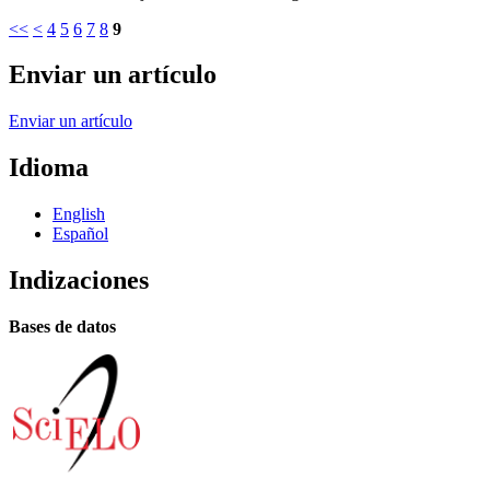
<<
<
4
5
6
7
8
9
Enviar un artículo
Enviar un artículo
Idioma
English
Español
Indizaciones
Bases de datos