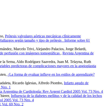
eno,
Prótesis valvulares aórticas mecánicas clínicamente
allazgos según tamaño y tipo de prótesis . Informe sobre 61
ández, Marcelo Trivi, Alejandro Palacios, Jorge Belardi,
o de perfusión con imágenes tomográficas
,
Revista Argentina de
De la Serna, Aldo Rodríguez Saavedra, Juan M. Telayna, Ruth
riables predictoras de complicaciones mayores en la angioplastia
uten,
¿La forma de evaluar influye en los estilos de aprendizaje?
adaleta, Ricardo Iglesias, Alfredo Piombo,
Infarto agudo de
 Nro. 1
ta Argentina de Cardiología: Rev Argent Cardiol 2005 Vol. 73 Nro. 4
Thierer,
Influencia de la diabetes mellitus y de la calidad de los lechos
ol 2005 Vol. 73 Nro. 4
1 Vol. 69 Nro. 2