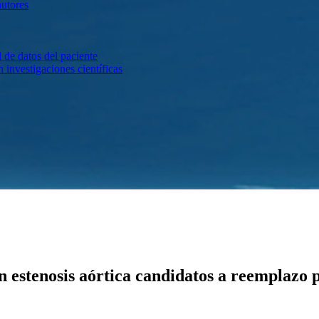
autores
 de datos del paciente
investigaciones científicas
 estenosis aórtica candidatos a reemplazo 