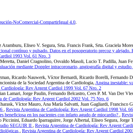
bución-NoComercial-CompartirIgual 4.0
.
z Aramburu, Eliseo V. Segura, Srta. Francis Frank, Srta. Graciela Mor
nal contínuo y pulsado. Datos en el posoperatorio precoz y alejado. H
ardiol 1993 Vol. 61 Nro. 3
retta, Daniel Cragnolino, Osvaldo Masoli, Lucio T. Padilla, Juan Fern
luación mediante Doppler intracoronario, angiografía digital y estudi
uzman, Ricardo Nauwerk, Víctor Bernardi, Ricardo Borelli, Fernando 
ncionista de la Sociedad Argentina de Cardiologia,
Angina inestable: va
 Cardiología: Rev Argent Cardiol 1999 Vol. 67 Nro. 2
tian Lamari, Jorge Paulin, Fernando Belcastro, Cees P. M. Van Der Vle
a de Cardiología: Rev Argent Cardiol 2002 Vol. 75 Nro. 6
Charask, Víctor Mauro, Ana María Salvatti, Juan Gagliardi, Francisco G
96
,
Revista Argentina de Cardiología: Rev Argent Cardiol 1998 Vol. 66
e es beneficiosa en los pacientes con infarto agudo de miocardio?
,
Revis
iccinini, Eduardo Iparraguirre, Jorge Albertal, Eliseo Segura, Jorge 
 Estudio SEGUIR II
,
Revista Argentina de Cardiología: Rev Argent Cardi
diológicas
,
Revista Argentina de Cardiología: Rev Argent Cardiol 200