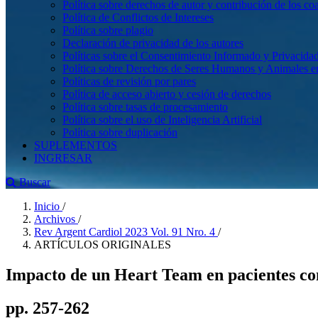
Política sobre derechos de autor y contribución de los co
Política de Conflictos de Intereses
Política sobre plagio
Declaración de privacidad de los autores
Políticas sobre el Consentimiento Informado y Privacidad
Política sobre Derechos de Seres Humanos y Animales en 
Políticas de revisión por pares
Política de acceso abierto y cesión de derechos
Política sobre tasas de procesamiento
Política sobre el uso de Inteligencia Artificial
Política sobre duplicación
SUPLEMENTOS
INGRESAR
Buscar
Inicio
/
Archivos
/
Rev Argent Cardiol 2023 Vol. 91 Nro. 4
/
ARTÍCULOS ORIGINALES
Impacto de un Heart Team en pacientes con
pp. 257-262