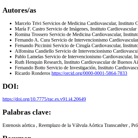
Autores/as
Marcelo Trivi
Servicios de Medicina Cardiovascular, Instituto
María F. Castro
Servicio de Imágenes, Instituto Cardiovascul
Romina Trossero
Servicio de Medicina Cardiovascular, Instit
Fernando A. Cura
Servicio de Intervencionismo Cardiovascula
Fernando Piccinini
Servicio de Cirugía Cardiovascular, Instit
Alfonsina Candiello
Servicio de Intervencionismo Cardiovascu
Pablo Lamelas
Servicio de Intervencionismo Cardiovascular, I
Ruth Henquin
Research, Instituto Cardiovascular de Buenos 
Fernando Botto
Servicio de Investigación, Instituto Cardiova
Ricardo Ronderos
https://orcid.org/0000-0001-5864-7833
DOI:
https://doi.org/10.7775/rac.es.v91.i4.20649
Palabras clave:
Estenosis aórtica , Reemplazo de la Válvula Aórtica Transcatéter , Pró