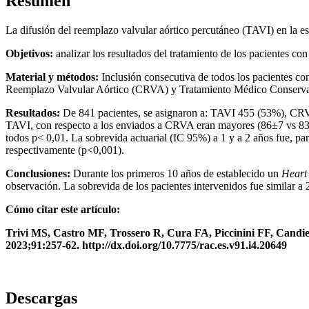
Resumen
La difusión del reemplazo valvular aórtico percutáneo (TAVI) en la e
Objetivos:
analizar los resultados del tratamiento de los pacientes 
Material y métodos:
Inclusión consecutiva de todos los pacientes co
Reemplazo Valvular Aórtico (CRVA) y Tratamiento Médico Conser
Resultados:
De 841 pacientes, se asignaron a: TAVI 455 (53%), CR
TAVI, con respecto a los enviados a CRVA eran mayores (86±7 vs 83
todos p< 0,01. La sobrevida actuarial (IC 95%) a 1 y a 2 años f
respectivamente (p<0,001).
Conclusiones:
Durante los primeros 10 años de establecido un
Heart
observación. La sobrevida de los pacientes intervenidos fue similar a 
Cómo citar este artículo:
Trivi MS, Castro MF, Trossero R, Cura FA, Piccinini FF, Candiel
2023;91:257-62. http://dx.doi.org/10.7775/rac.es.v91.i4.20649
Descargas