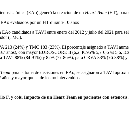
stenosis aórtica (EAo) generó la creación de un
Heart Team
(HT), para e
con EAo evaluados por un HT durante 10 años
n EAo candidatos a TAVI entre enero del 2012 y julio del 2021 para se
vador (TMC).
VA 213 (24%) y TMC 183 (23%). El porcentaje asignado a TAVI aumentó
±7 años), con mayor EUROSCORE II (6,2, IC95% 5,7-6,6 vs 5,6, IC95%
ue, para TAVI 88% (84-91%) y 82% (77-86%), para CRVA 83% (76-88%
 Team
para la toma de decisiones en EAo, se asignaron a TAVI aproxima
2 años y mayor que la de los no intervenidos.
lo F, y cols. Impacto de un Heart Team en pacientes con estenosis