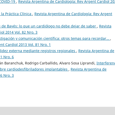
 COVID-19
,
Revista Argentina de Cardiología: Rev Argent Cardiol 2
 la Práctica Clínica
,
Revista Argentina de Cardiología: Rev Argent
 de Bayés: lo que un cardiólogo no debe dejar de saber
,
Revista
ol 2014 Vol. 82 Nro. 3
stigación y comunicación científica: otros temas para recordar…
,
nt Cardiol 2013 Vol. 81 Nro. 1
alidez externa mediante registros regionales
,
Revista Argentina de
81 Nro. 6
án Baranchuk, Rodrigo Carballido, Alvaro Sosa Liprandi,
Interferen
sobre cardiodesfibriladores implantables
,
Revista Argentina de
66 Nro. 3