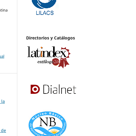
ntina
Directorios y Catálogos
ual
 la
 de