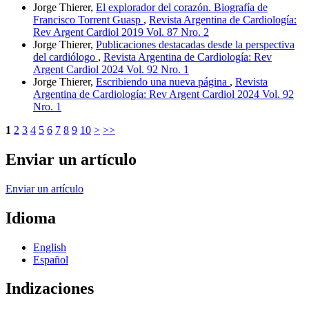
Jorge Thierer,
El explorador del corazón. Biografía de
Francisco Torrent Guasp
,
Revista Argentina de Cardiología:
Rev Argent Cardiol 2019 Vol. 87 Nro. 2
Jorge Thierer,
Publicaciones destacadas desde la perspectiva
del cardiólogo
,
Revista Argentina de Cardiología: Rev
Argent Cardiol 2024 Vol. 92 Nro. 1
Jorge Thierer,
Escribiendo una nueva página
,
Revista
Argentina de Cardiología: Rev Argent Cardiol 2024 Vol. 92
Nro. 1
1
2
3
4
5
6
7
8
9
10
>
>>
Enviar un artículo
Enviar un artículo
Idioma
English
Español
Indizaciones