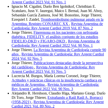
Argent Cardiol 2023 Vol. 91 Nro. 1
Ignacio M. Cigalini, Darío Ben Igolnikof, Christhian E.
Scatularo, Jusn V. Jauregui, Maico I. Bernal, Juan M. Aboy,
Sebastián García Zamora, José M. Bonorino, Jorge Thierer,
Ezequiel J. Zaidel,
Tromboembolismo pulmonar agudo en la
Argentina. Registro CONAREC XX
,
Revista Argentina de
Cardiología: Rev Argent Cardiol 2019 Vol. 87 Nro. 2
Jorge Thierer,
Finerenona en los pacientes con nefropatía
diabética. FIDELITY, el análisis conjunto de los estudios
FIDELIO-DKD y FIGARO-DKD
,
Revista Argentina de
Cardiología: Rev Argent Cardiol 2022 Vol. 90 Nro. 1
Jorge Thierer,
La Revista Argentina de Cardiología cumple 90
años
,
Revista Argentina de Cardiología: Rev Argent Cardiol
2024 Vol. 92 Nro. 5
Jorge Thierer,
Publicaciones destacadas desde la perspectiva
del cardiólogo
,
Revista Argentina de Cardiología: Rev
Argent Cardiol 2023 Vol. 91 Nro. 5
Lucrecia M. Burgos, María Lorena Coronel, Jorge Thierer,
Actitudes y prácticas clínicas en la insuficiencia cardiaca en
médicos de Argentina
,
Revista Argentina de Cardiología:
Rev Argent Cardiol 2022 Vol. 90 Nro. 3
Alejandro R. Hershson, Claudio Higa, Mariano Giorgi, Darío
Di Toro, Jorge Thierer,
Extrañando a Raúl Raúl A. Borracci
(1958-2021)
,
Revista Argentina de Cardiología: Rev Argent
Cardiol 2021 Vol. 89 Nro. 2