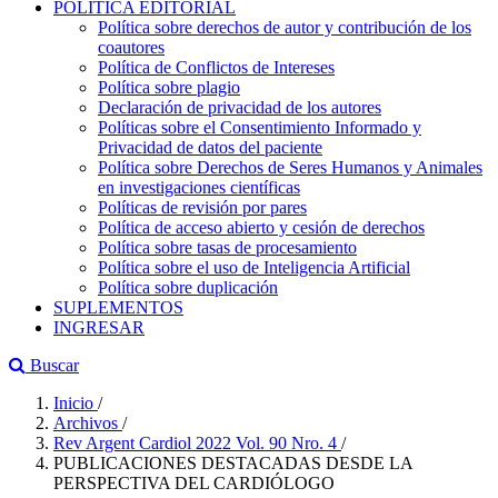
POLÍTICA EDITORIAL
Política sobre derechos de autor y contribución de los
coautores
Política de Conflictos de Intereses
Política sobre plagio
Declaración de privacidad de los autores
Políticas sobre el Consentimiento Informado y
Privacidad de datos del paciente
Política sobre Derechos de Seres Humanos y Animales
en investigaciones científicas
Políticas de revisión por pares
Política de acceso abierto y cesión de derechos
Política sobre tasas de procesamiento
Política sobre el uso de Inteligencia Artificial
Política sobre duplicación
SUPLEMENTOS
INGRESAR
Buscar
Inicio
/
Archivos
/
Rev Argent Cardiol 2022 Vol. 90 Nro. 4
/
PUBLICACIONES DESTACADAS DESDE LA
PERSPECTIVA DEL CARDIÓLOGO