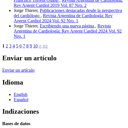
Francisco Torrent Guasp
,
Revista Argentina de Cardiología:
Rev Argent Cardiol 2019 Vol. 87 Nro. 2
Jorge Thierer,
Publicaciones destacadas desde la perspectiva
del cardiólogo
,
Revista Argentina de Cardiología: Rev
Argent Cardiol 2024 Vol. 92 Nro. 1
Jorge Thierer,
Escribiendo una nueva página
,
Revista
Argentina de Cardiología: Rev Argent Cardiol 2024 Vol. 92
Nro. 1
1
2
3
4
5
6
7
8
9
10
>
>>
Enviar un artículo
Enviar un artículo
Idioma
English
Español
Indizaciones
Bases de datos