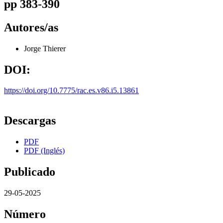
pp 383-390
Autores/as
Jorge Thierer
DOI:
https://doi.org/10.7775/rac.es.v86.i5.13861
Descargas
PDF
PDF (Inglés)
Publicado
29-05-2025
Número