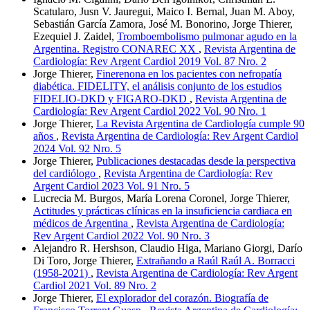
Scatularo, Jusn V. Jauregui, Maico I. Bernal, Juan M. Aboy,
Sebastián García Zamora, José M. Bonorino, Jorge Thierer,
Ezequiel J. Zaidel,
Tromboembolismo pulmonar agudo en la
Argentina. Registro CONAREC XX
,
Revista Argentina de
Cardiología: Rev Argent Cardiol 2019 Vol. 87 Nro. 2
Jorge Thierer,
Finerenona en los pacientes con nefropatía
diabética. FIDELITY, el análisis conjunto de los estudios
FIDELIO-DKD y FIGARO-DKD
,
Revista Argentina de
Cardiología: Rev Argent Cardiol 2022 Vol. 90 Nro. 1
Jorge Thierer,
La Revista Argentina de Cardiología cumple 90
años
,
Revista Argentina de Cardiología: Rev Argent Cardiol
2024 Vol. 92 Nro. 5
Jorge Thierer,
Publicaciones destacadas desde la perspectiva
del cardiólogo
,
Revista Argentina de Cardiología: Rev
Argent Cardiol 2023 Vol. 91 Nro. 5
Lucrecia M. Burgos, María Lorena Coronel, Jorge Thierer,
Actitudes y prácticas clínicas en la insuficiencia cardiaca en
médicos de Argentina
,
Revista Argentina de Cardiología:
Rev Argent Cardiol 2022 Vol. 90 Nro. 3
Alejandro R. Hershson, Claudio Higa, Mariano Giorgi, Darío
Di Toro, Jorge Thierer,
Extrañando a Raúl Raúl A. Borracci
(1958-2021)
,
Revista Argentina de Cardiología: Rev Argent
Cardiol 2021 Vol. 89 Nro. 2
Jorge Thierer,
El explorador del corazón. Biografía de