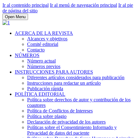
Ir al contenido principal
Ir al menú de navegación principal
Ir al pie
de página del sitio
Open Menu
ACERCA DE LA REVISTA
Alcances y objetivos
Comité editorial
Contacto
NÚMEROS
Número actual
Números previos
INSTRUCCIONES PARA AUTORES
Diferentes artículos considerados para publicación
Instrucciones para redactar un artículo
Publicación rápida
POLÍTICA EDITORIAL
Política sobre derechos de autor y contribución de los
coautores
Política de Conflictos de Intereses
Política sobre plagio
Declaración de privacidad de los autores
Políticas sobre el Consentimiento Informado y
Privacidad de datos del paciente