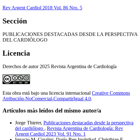
Rev Argent Cardiol 2018 Vol. 86 Nro. 5
Sección
PUBLICACIONES DESTACADAS DESDE LA PERSPECTIVA
DEL CARDIÓLOGO
Licencia
Derechos de autor 2025 Revista Argentina de Cardiología
Esta obra está bajo una licencia internacional
Creative Commons
Atribución-NoComercial-CompartirIgual 4.0
.
Artículos más leídos del mismo autor/a
Jorge Thierer,
Publicaciones destacadas desde la perspectiva
del cardiólogo
,
Revista Argentina de Cardiología: Rev
Argent Cardiol 2023 Vol. 91 Nro. 1
Ignacio M. Cigalini, Darío Ben Igolnikof, Christhian E.