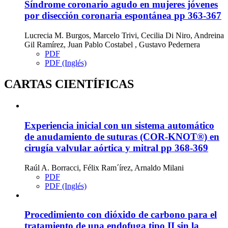
Síndrome coronario agudo en mujeres jóvenes
por disección coronaria espontánea
pp 363-367
Lucrecia M. Burgos, Marcelo Trivi, Cecilia Di Niro, Andreina
Gil Ramírez, Juan Pablo Costabel , Gustavo Pedernera
PDF
PDF (Inglés)
CARTAS CIENTÍFICAS
Experiencia inicial con un sistema automático
de anudamiento de suturas (COR-KNOT®) en
cirugía valvular aórtica y mitral
pp 368-369
Raúl A. Borracci, Félix Ram´írez, Arnaldo Milani
PDF
PDF (Inglés)
Procedimiento con dióxido de carbono para el
tratamiento de una endofuga tipo II sin la