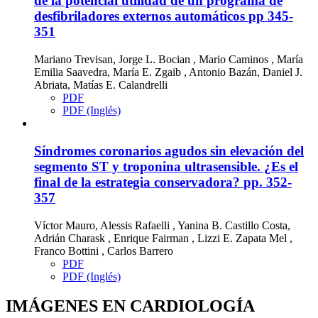
de la potencial utilidad de un programa de
desfibriladores externos automáticos
pp 345-
351
Mariano Trevisan, Jorge L. Bocian , Mario Caminos , María
Emilia Saavedra, María E. Zgaib , Antonio Bazán, Daniel J.
Abriata, Matías E. Calandrelli
PDF
PDF (Inglés)
Síndromes coronarios agudos sin elevación del
segmento ST y troponina ultrasensible. ¿Es el
final de la estrategia conservadora?
pp. 352-
357
Víctor Mauro, Alessis Rafaelli , Yanina B. Castillo Costa,
Adrián Charask , Enrique Fairman , Lizzi E. Zapata Mel ,
Franco Bottini , Carlos Barrero
PDF
PDF (Inglés)
IMÁGENES EN CARDIOLOGÍA