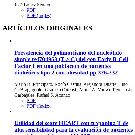
José López Sendón
PDF
PDF (Inglés)
ARTÍCULOS ORIGINALES
Prevalencia del polimorfismo del nucleótido
simple rs4704963 (T > C) del gen Early B-Cell
Factor 1 en una población de pacientes
diabéticos tipo 2 con obesidad
pp 326-332
Mario B. Principato, Rocío Castilla, Alejandra Duarte, Julio
C. Bragagnolo, Graciela Ortensi , María A. Vonwulffen, Justo
Carbajales, Rafael S. Acunzo
PDF
PDF (Inglés)
Utilidad del score HEART con troponina T de
alta sensibilidad para la evaluación de pacientes