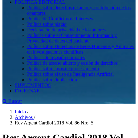
POLÍTICA EDITORIAL
Política sobre derechos de autor y contribución de los
coautores
Política de Conflictos de Intereses
Política sobre plagio
Declaración de privacidad de los autores
Políticas sobre el Consentimiento Informado y
Privacidad de datos del paciente
Política sobre Derechos de Seres Humanos y Animales
en investigaciones científicas
Políticas de revisión por pares
Política de acceso abierto y cesión de derechos
Política sobre tasas de procesamiento
Política sobre el uso de Inteligencia Artificial
Política sobre duplicación
SUPLEMENTOS
INGRESAR
Buscar
Inicio
/
Archivos
/
Rev Argent Cardiol 2018 Vol. 86 Nro. 5
Rev Argent Cardiol 2018 Vol.