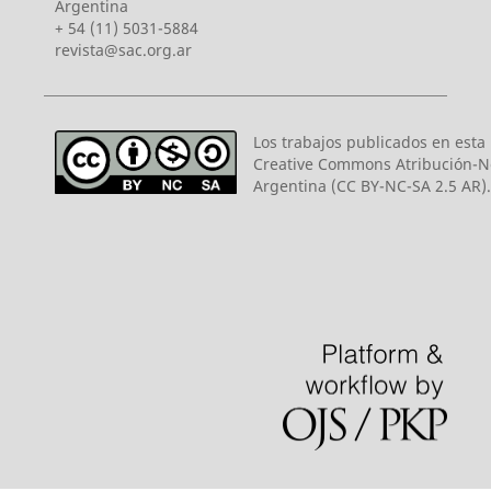
Argentina
+ 54 (11) 5031-5884
revista@sac.org.ar
Los trabajos publicados en esta r
Creative Commons Atribución-N
Argentina (CC BY-NC-SA 2.5 AR).