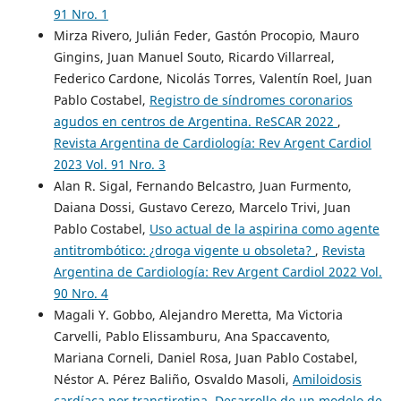
91 Nro. 1
Mirza Rivero, Julián Feder, Gastón Procopio, Mauro
Gingins, Juan Manuel Souto, Ricardo Villarreal,
Federico Cardone, Nicolás Torres, Valentín Roel, Juan
Pablo Costabel,
Registro de síndromes coronarios
agudos en centros de Argentina. ReSCAR 2022
,
Revista Argentina de Cardiología: Rev Argent Cardiol
2023 Vol. 91 Nro. 3
Alan R. Sigal, Fernando Belcastro, Juan Furmento,
Daiana Dossi, Gustavo Cerezo, Marcelo Trivi, Juan
Pablo Costabel,
Uso actual de la aspirina como agente
antitrombótico: ¿droga vigente u obsoleta?
,
Revista
Argentina de Cardiología: Rev Argent Cardiol 2022 Vol.
90 Nro. 4
Magali Y. Gobbo, Alejandro Meretta, Ma Victoria
Carvelli, Pablo Elissamburu, Ana Spaccavento,
Mariana Corneli, Daniel Rosa, Juan Pablo Costabel,
Néstor A. Pérez Baliño, Osvaldo Masoli,
Amiloidosis
cardíaca por transtiretina. Desarrollo de un modelo de