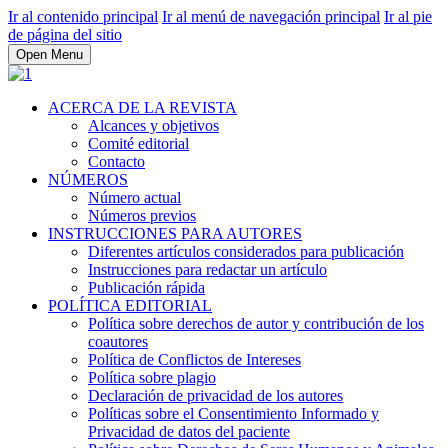
Ir al contenido principal
Ir al menú de navegación principal
Ir al pie
de página del sitio
Open Menu
ACERCA DE LA REVISTA
Alcances y objetivos
Comité editorial
Contacto
NÚMEROS
Número actual
Números previos
INSTRUCCIONES PARA AUTORES
Diferentes artículos considerados para publicación
Instrucciones para redactar un artículo
Publicación rápida
POLÍTICA EDITORIAL
Política sobre derechos de autor y contribución de los
coautores
Política de Conflictos de Intereses
Política sobre plagio
Declaración de privacidad de los autores
Políticas sobre el Consentimiento Informado y
Privacidad de datos del paciente