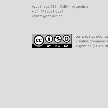
Azcuénaga 980 - CABA | Argentina
+ 54 (11) 5031-5884
revista@sac.org.ar
Los trabajos publica
Creative Commons A
Argentina (CC BY-NC