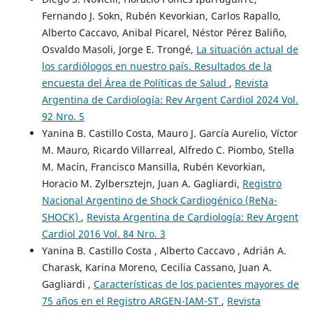
Fernando J. Sokn, Rubén Kevorkian, Carlos Rapallo,
Alberto Caccavo, Anibal Picarel, Néstor Pérez Baliño,
Osvaldo Masoli, Jorge E. Trongé,
La situación actual de
los cardiólogos en nuestro país. Resultados de la
encuesta del Área de Políticas de Salud
,
Revista
Argentina de Cardiología: Rev Argent Cardiol 2024 Vol.
92 Nro. 5
Yanina B. Castillo Costa, Mauro J. García Aurelio, Víctor
M. Mauro, Ricardo Villarreal, Alfredo C. Piombo, Stella
M. Macín, Francisco Mansilla, Rubén Kevorkian,
Horacio M. Zylbersztejn, Juan A. Gagliardi,
Registro
Nacional Argentino de Shock Cardiogénico (ReNa-
SHOCK)
,
Revista Argentina de Cardiología: Rev Argent
Cardiol 2016 Vol. 84 Nro. 3
Yanina B. Castillo Costa , Alberto Caccavo , Adrián A.
Charask, Karina Moreno, Cecilia Cassano, Juan A.
Gagliardi ,
Características de los pacientes mayores de
75 años en el Registro ARGEN-IAM-ST
,
Revista