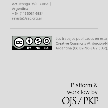
Azcuénaga 980 - CABA |
Argentina
+ 54 (11) 5031-5884
revista@sac.org.ar
Los trabajos publicados en esta r
Creative Commons Atribución-N
Argentina (CC BY-NC-SA 2.5 AR).