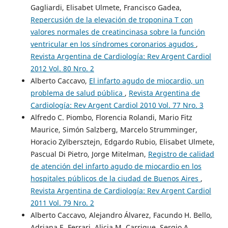
Gagliardi, Elisabet Ulmete, Francisco Gadea,
Repercusión de la elevación de troponina T con
valores normales de creatincinasa sobre la función
ventricular en los síndromes coronarios agudos
,
Revista Argentina de Cardiología: Rev Argent Cardiol
2012 Vol. 80 Nro. 2
Alberto Caccavo,
El infarto agudo de miocardio, un
problema de salud pública
,
Revista Argentina de
Cardiología: Rev Argent Cardiol 2010 Vol. 77 Nro. 3
Alfredo C. Piombo, Florencia Rolandi, Mario Fitz
Maurice, Simón Salzberg, Marcelo Strumminger,
Horacio Zylbersztejn, Edgardo Rubio, Elisabet Ulmete,
Pascual Di Pietro, Jorge Mitelman,
Registro de calidad
de atención del infarto agudo de miocardio en los
hospitales públicos de la ciudad de Buenos Aires
,
Revista Argentina de Cardiología: Rev Argent Cardiol
2011 Vol. 79 Nro. 2
Alberto Caccavo, Alejandro Álvarez, Facundo H. Bello,
Adriana E. Ferrari, Alicia M. Carrique, Sergio A.