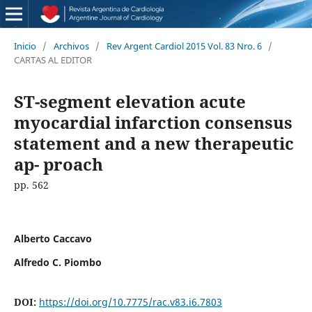
Inicio
/
Archivos
/
Rev Argent Cardiol 2015 Vol. 83 Nro. 6
/
CARTAS AL EDITOR
ST-segment elevation acute
myocardial infarction consensus
statement and a new therapeutic
ap- proach
pp. 562
Alberto Caccavo
Alfredo C. Piombo
DOI:
https://doi.org/10.7775/rac.v83.i6.7803