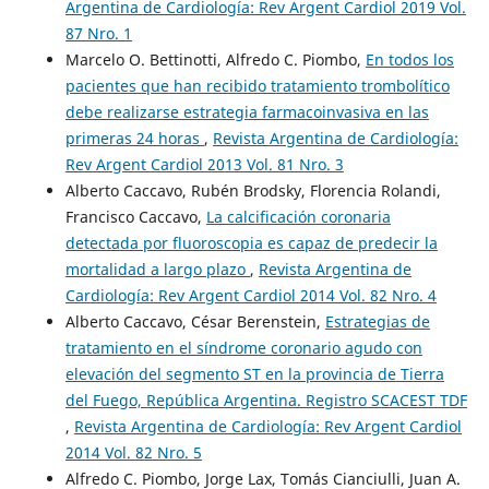
Argentina de Cardiología: Rev Argent Cardiol 2019 Vol.
87 Nro. 1
Marcelo O. Bettinotti, Alfredo C. Piombo,
En todos los
pacientes que han recibido tratamiento trombolítico
debe realizarse estrategia farmacoinvasiva en las
primeras 24 horas
,
Revista Argentina de Cardiología:
Rev Argent Cardiol 2013 Vol. 81 Nro. 3
Alberto Caccavo, Rubén Brodsky, Florencia Rolandi,
Francisco Caccavo,
La calcificación coronaria
detectada por fluoroscopia es capaz de predecir la
mortalidad a largo plazo
,
Revista Argentina de
Cardiología: Rev Argent Cardiol 2014 Vol. 82 Nro. 4
Alberto Caccavo, César Berenstein,
Estrategias de
tratamiento en el síndrome coronario agudo con
elevación del segmento ST en la provincia de Tierra
del Fuego, República Argentina. Registro SCACEST TDF
,
Revista Argentina de Cardiología: Rev Argent Cardiol
2014 Vol. 82 Nro. 5
Alfredo C. Piombo, Jorge Lax, Tomás Cianciulli, Juan A.