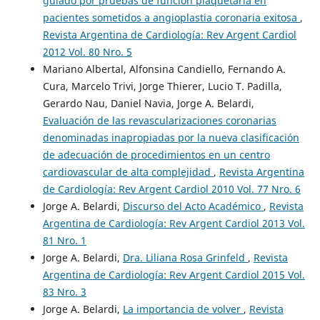
guiado por pruebas de función plaquetaria en
pacientes sometidos a angioplastia coronaria exitosa
,
Revista Argentina de Cardiología: Rev Argent Cardiol
2012 Vol. 80 Nro. 5
Mariano Albertal, Alfonsina Candiello, Fernando A.
Cura, Marcelo Trivi, Jorge Thierer, Lucio T. Padilla,
Gerardo Nau, Daniel Navia, Jorge A. Belardi,
Evaluación de las revascularizaciones coronarias
denominadas inapropiadas por la nueva clasificación
de adecuación de procedimientos en un centro
cardiovascular de alta complejidad
,
Revista Argentina
de Cardiología: Rev Argent Cardiol 2010 Vol. 77 Nro. 6
Jorge A. Belardi,
Discurso del Acto Académico
,
Revista
Argentina de Cardiología: Rev Argent Cardiol 2013 Vol.
81 Nro. 1
Jorge A. Belardi,
Dra. Liliana Rosa Grinfeld
,
Revista
Argentina de Cardiología: Rev Argent Cardiol 2015 Vol.
83 Nro. 3
Jorge A. Belardi,
La importancia de volver
,
Revista