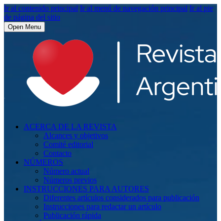
Ir al contenido principal
Ir al menú de navegación principal
Ir al pie
de página del sitio
Open Menu
ACERCA DE LA REVISTA
Alcances y objetivos
Comité editorial
Contacto
NÚMEROS
Número actual
Números previos
INSTRUCCIONES PARA AUTORES
Diferentes artículos considerados para publicación
Instrucciones para redactar un artículo
Publicación rápida