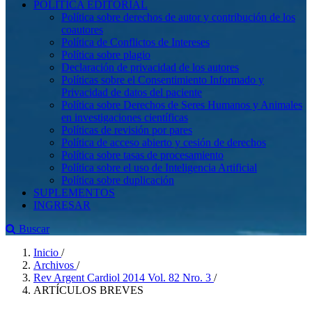
POLÍTICA EDITORIAL
Política sobre derechos de autor y contribución de los
coautores
Política de Conflictos de Intereses
Política sobre plagio
Declaración de privacidad de los autores
Políticas sobre el Consentimiento Informado y
Privacidad de datos del paciente
Política sobre Derechos de Seres Humanos y Animales
en investigaciones científicas
Políticas de revisión por pares
Política de acceso abierto y cesión de derechos
Política sobre tasas de procesamiento
Política sobre el uso de Inteligencia Artificial
Política sobre duplicación
SUPLEMENTOS
INGRESAR
Buscar
Inicio
/
Archivos
/
Rev Argent Cardiol 2014 Vol. 82 Nro. 3
/
ARTÍCULOS BREVES