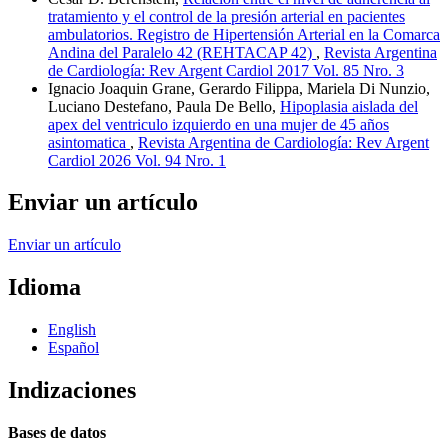
tratamiento y el control de la presión arterial en pacientes
ambulatorios. Registro de Hipertensión Arterial en la Comarca
Andina del Paralelo 42 (REHTACAP 42)
,
Revista Argentina
de Cardiología: Rev Argent Cardiol 2017 Vol. 85 Nro. 3
Ignacio Joaquin Grane, Gerardo Filippa, Mariela Di Nunzio,
Luciano Destefano, Paula De Bello,
Hipoplasia aislada del
apex del ventriculo izquierdo en una mujer de 45 años
asintomatica
,
Revista Argentina de Cardiología: Rev Argent
Cardiol 2026 Vol. 94 Nro. 1
Enviar un artículo
Enviar un artículo
Idioma
English
Español
Indizaciones
Bases de datos