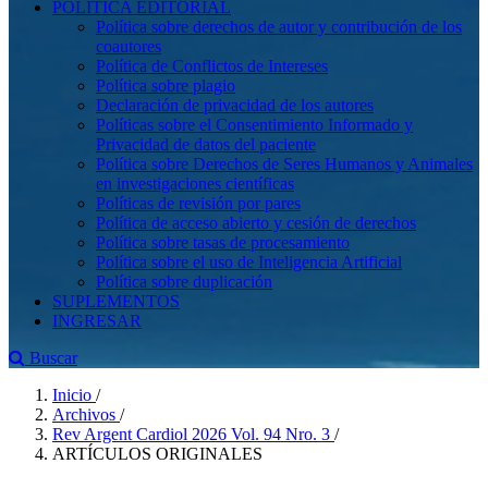
POLÍTICA EDITORIAL
Política sobre derechos de autor y contribución de los
coautores
Política de Conflictos de Intereses
Política sobre plagio
Declaración de privacidad de los autores
Políticas sobre el Consentimiento Informado y
Privacidad de datos del paciente
Política sobre Derechos de Seres Humanos y Animales
en investigaciones científicas
Políticas de revisión por pares
Política de acceso abierto y cesión de derechos
Política sobre tasas de procesamiento
Política sobre el uso de Inteligencia Artificial
Política sobre duplicación
SUPLEMENTOS
INGRESAR
Buscar
Inicio
/
Archivos
/
Rev Argent Cardiol 2026 Vol. 94 Nro. 3
/
ARTÍCULOS ORIGINALES