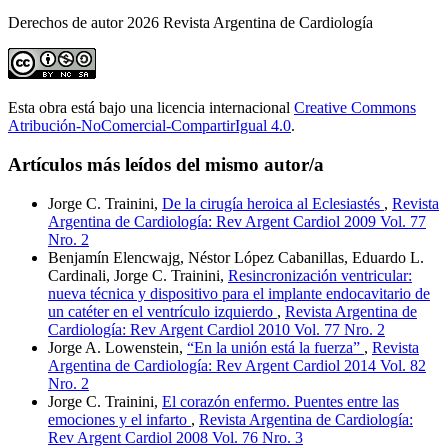
Derechos de autor 2026 Revista Argentina de Cardiología
Esta obra está bajo una licencia internacional
Creative Commons
Atribución-NoComercial-CompartirIgual 4.0
.
Artículos más leídos del mismo autor/a
Jorge C. Trainini,
De la cirugía heroica al Eclesiastés
,
Revista
Argentina de Cardiología: Rev Argent Cardiol 2009 Vol. 77
Nro. 2
Benjamín Elencwajg, Néstor López Cabanillas, Eduardo L.
Cardinali, Jorge C. Trainini,
Resincronización ventricular:
nueva técnica y dispositivo para el implante endocavitario de
un catéter en el ventrículo izquierdo
,
Revista Argentina de
Cardiología: Rev Argent Cardiol 2010 Vol. 77 Nro. 2
Jorge A. Lowenstein,
“En la unión está la fuerza”
,
Revista
Argentina de Cardiología: Rev Argent Cardiol 2014 Vol. 82
Nro. 2
Jorge C. Trainini,
El corazón enfermo. Puentes entre las
emociones y el infarto
,
Revista Argentina de Cardiología:
Rev Argent Cardiol 2008 Vol. 76 Nro. 3