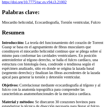
https://doi.org/10.7775/rac.es.v94.i3.21002
Palabras clave:
Miocardio helicoidal, Ecocardiografía, Torsión ventricular, Fulcro
Resumen
Introducción:
La teoría del funcionamiento del corazón de Torrent
Guasp se basa en el agrupamiento de fibras musculares que
constituyen el miocardio helicoidal continuo que se pliega sobre sí
mismo para conformar las cavidades ventriculares. En posición
anteroinferior al trígono derecho, se halla el fulcro cardíaco, una
estructura con histología ósea, condroide o tendinosa según el
espécimen analizado, sitio en donde se origina la lazada basal
(segmento derecho) y finalizan las fibras ascendentes de la lazada
apical para generar la torsión y detorsión ventricular.
Objetivos:
Correlacionar mediante ecocardiografía al trígono y al
fulcro con la anatomía topográfica para comprender las
características anatomofuncionales de la mecánica cardíaca.
Material y métodos:
Se disecaron 30 corazones bovinos para
estandarizar la técnica de disección necesaria para llegar al fulcro