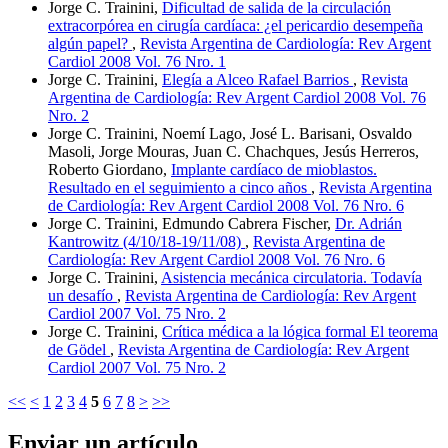
Jorge C. Trainini,
Dificultad de salida de la circulación
extracorpórea en cirugía cardíaca: ¿el pericardio desempeña
algún papel?
,
Revista Argentina de Cardiología: Rev Argent
Cardiol 2008 Vol. 76 Nro. 1
Jorge C. Trainini,
Elegía a Alceo Rafael Barrios
,
Revista
Argentina de Cardiología: Rev Argent Cardiol 2008 Vol. 76
Nro. 2
Jorge C. Trainini, Noemí Lago, José L. Barisani, Osvaldo
Masoli, Jorge Mouras, Juan C. Chachques, Jesús Herreros,
Roberto Giordano,
Implante cardíaco de mioblastos.
Resultado en el seguimiento a cinco años
,
Revista Argentina
de Cardiología: Rev Argent Cardiol 2008 Vol. 76 Nro. 6
Jorge C. Trainini, Edmundo Cabrera Fischer,
Dr. Adrián
Kantrowitz (4/10/18-19/11/08)
,
Revista Argentina de
Cardiología: Rev Argent Cardiol 2008 Vol. 76 Nro. 6
Jorge C. Trainini,
Asistencia mecánica circulatoria. Todavía
un desafío
,
Revista Argentina de Cardiología: Rev Argent
Cardiol 2007 Vol. 75 Nro. 2
Jorge C. Trainini,
Crítica médica a la lógica formal El teorema
de Gödel
,
Revista Argentina de Cardiología: Rev Argent
Cardiol 2007 Vol. 75 Nro. 2
<<
<
1
2
3
4
5
6
7
8
>
>>
Enviar un artículo