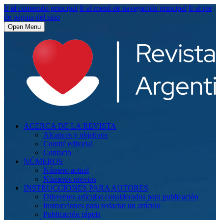
Ir al contenido principal
Ir al menú de navegación principal
Ir al pie
de página del sitio
Open Menu
ACERCA DE LA REVISTA
Alcances y objetivos
Comité editorial
Contacto
NÚMEROS
Número actual
Números previos
INSTRUCCIONES PARA AUTORES
Diferentes artículos considerados para publicación
Instrucciones para redactar un artículo
Publicación rápida