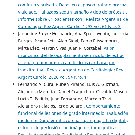
contínuo y pulsado. Datos en el posoperatorio precoz
y alejado. Hallazgos según tamaño y tipo de prótesis .
Informe sobre 61 pacientes con
,
Revista Argentina de
Cardiología: Rev Argent Cardiol 1993 Vol. 61 Nro. 3
Jaqueline Freyre Hernando, Ana Spaccavento, Lucrecia
Burgos, Ivana Seia, Alan Sigal, Pablo Elissamburu,
Mirta Diez, Martín Vivas, Juan P. Costabel,
Valor
pronóstico del desacoplamiento ventrículo derecho-
arteria pulmonar en la amiloidosis cardíaca por
transtiretina
,
Revista Argentina de Cardiología: Rev
Argent Cardiol 2026 Vol. 94 Nro. 1
Fernando A. Cura, Rubén Piraino, Luis A. Guzmán,
Alejandro Meretta, Daniel Cragnolino, Osvaldo Masoli,
Lucio T. Padilla, Juan Fernández, Marcelo Trivi,
Alejandro Palacios, Jorge Belardi,
Comportamiento
funcional de lesiones de grado intermedio. Evaluación
mediante Doppler intracoronario, angiografía digital y
estudio de perfusión con imágenes tomográficas
,
Revista Argentina de Cardiología: Rev Argent Cardiol