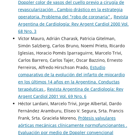
Doppler color de vasos del cuello previo a cirugía de
revascularización . Cambio drástico en la estrategia
operatoria. Problema del "robo de coronaria"
,
Revista
Argentina de Cardiología: Rev Argent Cardiol 2000 Vol.
68 Nro. 3
Víctor Mauro, Adrián Charask, Patricia Gitelman,
Simón Salzberg, Carlos Bruno, Noemí Prieto, Ricardo
Iglesias, Horacio Pomés Iparraguirre, Marcelo Trivi,
Carlos Barrero, Carlos Tajer, Oscar Bazzino, Ernesto
Ferreiros, Alfredo Hirschson Prado,
Estudio
comparativo de la evolución del infarto de miocardio
en los últimos 14 años en la Argentina. Conductas
terapéuticas
,
Revista Argentina de Cardiología: Rev
Argent Cardiol 2001 Vol. 69 Nro. 6
Héctor Lardani, Marcelo Trivi, Jorge Albertal, Dardo
Fernández Aramburu, Eliseo V. Segura, Srta. Francis
Frank, Srta. Graciela Moreno,
Prótesis valvulares
aórticas mecánicas clínicamente normofuncionantes .
Evaluación por medio de Doppler convencional