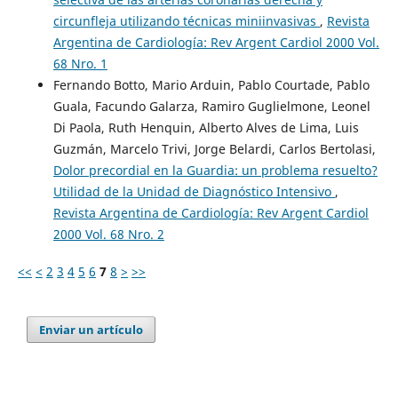
circunfleja utilizando técnicas miniinvasivas
,
Revista
Argentina de Cardiología: Rev Argent Cardiol 2000 Vol.
68 Nro. 1
Fernando Botto, Mario Arduin, Pablo Courtade, Pablo
Guala, Facundo Galarza, Ramiro Guglielmone, Leonel
Di Paola, Ruth Henquin, Alberto Alves de Lima, Luis
Guzmán, Marcelo Trivi, Jorge Belardi, Carlos Bertolasi,
Dolor precordial en la Guardia: un problema resuelto?
Utilidad de la Unidad de Diagnóstico Intensivo
,
Revista Argentina de Cardiología: Rev Argent Cardiol
2000 Vol. 68 Nro. 2
<<
<
2
3
4
5
6
7
8
>
>>
Enviar un artículo