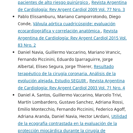
pacientes de alto riesgo quirúrgico
,
Revista Argentina
de Cardiología: Rev Argent Cardiol 2009 Vol. 77 Nro. 3
Pablo Elissamburu, Mariano Camporrotondo, Diego
Conde,
Válvula aórtica cuadricúspide: evaluación
ecocardiográfica y correlación anatómica
,
Revista
Argentina de Cardiología: Rev Argent Cardiol 2015 Vol.
83 Nro. 2
Daniel Navia, Guillermo Vaccarino, Mariano Vrancic,
Fernando Piccinini, Eduardo Iparraguirre, Jorge
Albertal, Eliseo Segura, Jorge Thierer,
Resultado
terapéutico de la cirugía coronaria. Análisis de la
evolución alejada. Estudio SEGUIR
,
Revista Argentina
de Cardiología: Rev Argent Cardiol 2003 Vol. 71 Nro. 4
Daniel A. Santos, Guillermo Vaccarino, Marcelo Trivi,
Martín Lombardero, Gustavo Sanchez, Adriana Rossi,
Emilio Montecchio, Fernando Piccinini, Federico Agoff,
Adriana Aranda, Daniel Navia, Hector LArdani,
Utilidad
de la ecografía contrastada en la evaluación de la
protección miocárdica durante la cirugía de