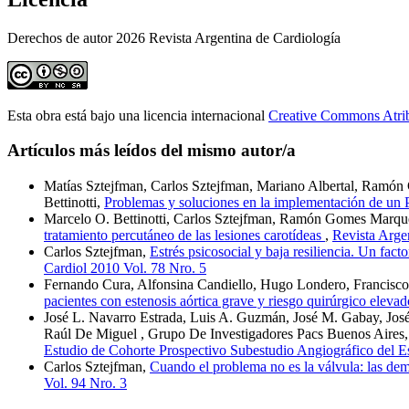
Derechos de autor 2026 Revista Argentina de Cardiología
Esta obra está bajo una licencia internacional
Creative Commons Atri
Artículos más leídos del mismo autor/a
Matías Sztejfman, Carlos Sztejfman, Mariano Albertal, Ramón
Bettinotti,
Problemas y soluciones en la implementación de un 
Marcelo O. Bettinotti, Carlos Sztejfman, Ramón Gomes Marques
tratamiento percutáneo de las lesiones carotídeas
,
Revista Arge
Carlos Sztejfman,
Estrés psicosocial y baja resiliencia. Un facto
Cardiol 2010 Vol. 78 Nro. 5
Fernando Cura, Alfonsina Candiello, Hugo Londero, Francisco P
pacientes con estenosis aórtica grave y riesgo quirúrgico eleva
José L. Navarro Estrada, Luis A. Guzmán, José M. Gabay, José 
Raúl De Miguel , Grupo De Investigadores Pacs Buenos Aires,
Estudio de Cohorte Prospectivo Subestudio Angiográfico del
Carlos Sztejfman,
Cuando el problema no es la válvula: las dem
Vol. 94 Nro. 3