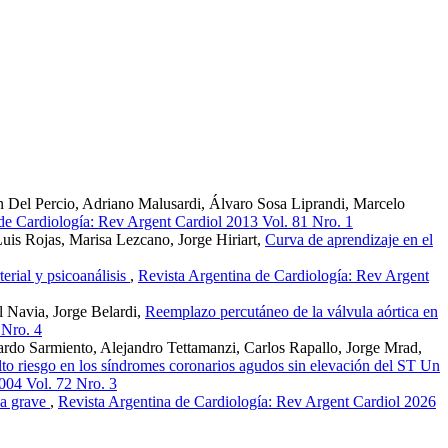
 Del Percio, Adriano Malusardi, Álvaro Sosa Liprandi, Marcelo
de Cardiología: Rev Argent Cardiol 2013 Vol. 81 Nro. 1
is Rojas, Marisa Lezcano, Jorge Hiriart,
Curva de aprendizaje en el
terial y psicoanálisis
,
Revista Argentina de Cardiología: Rev Argent
l Navia, Jorge Belardi,
Reemplazo percutáneo de la válvula aórtica en
 Nro. 4
ardo Sarmiento, Alejandro Tettamanzi, Carlos Rapallo, Jorge Mrad,
alto riesgo en los síndromes coronarios agudos sin elevación del ST Un
004 Vol. 72 Nro. 3
ca grave
,
Revista Argentina de Cardiología: Rev Argent Cardiol 2026