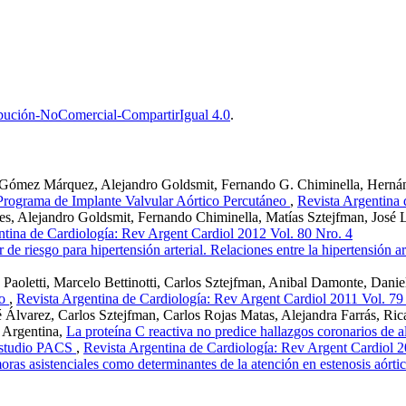
bución-NoComercial-CompartirIgual 4.0
.
 Gómez Márquez, Alejandro Goldsmit, Fernando G. Chiminella, Hernán
Programa de Implante Valvular Aórtico Percutáneo
,
Revista Argentina 
, Alejandro Goldsmit, Fernando Chiminella, Matías Sztejfman, José Lu
ntina de Cardiología: Rev Argent Cardiol 2012 Vol. 80 Nro. 4
r de riesgo para hipertensión arterial. Relaciones entre la hipertensión ar
aoletti, Marcelo Bettinotti, Carlos Sztejfman, Anibal Damonte, Danie
do
,
Revista Argentina de Cardiología: Rev Argent Cardiol 2011 Vol. 79
Álvarez, Carlos Sztejfman, Carlos Rojas Matas, Alejandra Farrás, Ric
 Argentina,
La proteína C reactiva no predice hallazgos coronarios de 
 Estudio PACS
,
Revista Argentina de Cardiología: Rev Argent Cardiol 2
oras asistenciales como determinantes de la atención en estenosis aórti