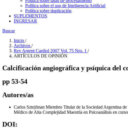
Política sobre tasas de procesamiento
Política sobre el uso de Inteligencia Artificial
Política sobre duplicación
SUPLEMENTOS
INGRESAR
Buscar
Inicio
/
Archivos
/
Rev Argent Cardiol 2007 Vol. 75 Nro. 1
/
ARTÍCULOS DE OPINIÓN
Calcificación angiográfica y psíquica del 
pp 53-54
Autores/as
Carlos Sztejfman
Miembro Titular de la Sociedad Argentina de
Médico de Alta Complejidad Maestría en Psicoanálisis en curs
DOI: