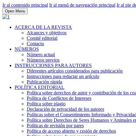
Ir al contenido principal
Ir al menú de navegación principal
Ir al pie d
Open Menu
ACERCA DE LA REVISTA
Alcances y objetivos
Comité editorial
Contacto
NÚMEROS
Número actual
Números previos
INSTRUCCIONES PARA AUTORES
Diferentes artículos considerados para publicación
Instrucciones para redactar un artículo
Publicación rápida
POLÍTICA EDITORIAL
Política sobre derechos de autor y contribución de los co
Política de Conflictos de Intereses
Política sobre plagio
Declaración de privacidad de los autores
Políticas sobre el Consentimiento Informado y Privacidad
Política sobre Derechos de Seres Humanos y Animales en 
Políticas de revisión por pares
Política de acceso abierto y cesión de derechos