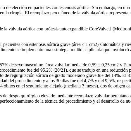
nto de elección en pacientes con estenosis aórtica. Sin embargo, en una 
 la cirugía. El reemplazo percutáneo de la válvula aórtica representa u
de la válvula aórtica con prótesis autoexpandible CoreValve (Medtron
1 pacientes con estenosis aórtica grave (área ≤ 1 cm2) sintomática y ri
dimiento se implementó una estrategia multidisciplinaria que involucró a
el 57% de sexo masculino, área valvular media de 0,59 ± 0,25 cm2 y 
l procedimiento fue del 95,2% (20/21), que se tradujo en una reducción
o de regurgitación aórtica de grado moderado-grave fue del 14%. El 85,
idad del procedimiento y a los 30 días fue del 4,7% y del 9,5%, respec
4 óbitos en el seguimiento alejado (mediana 7 meses), dos de origen ca
es de riesgo quirúrgico elevado mediante reemplazo valvular percutáneo 
 perfeccionamiento de la técnica del procedimiento y el desarrollo de n