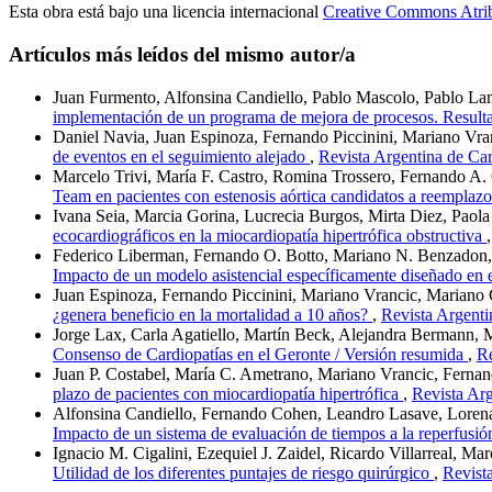
Esta obra está bajo una licencia internacional
Creative Commons Atri
Artículos más leídos del mismo autor/a
Juan Furmento, Alfonsina Candiello, Pablo Mascolo, Pablo Lam
implementación de un programa de mejora de procesos. Result
Daniel Navia, Juan Espinoza, Fernando Piccinini, Mariano Vra
de eventos en el seguimiento alejado
,
Revista Argentina de Car
Marcelo Trivi, María F. Castro, Romina Trossero, Fernando A.
Team en pacientes con estenosis aórtica candidatos a reemplaz
Ivana Seia, Marcia Gorina, Lucrecia Burgos, Mirta Diez, Paol
ecocardiográficos en la miocardiopatía hipertrófica obstructiva
Federico Liberman, Fernando O. Botto, Mariano N. Benzadon, P
Impacto de un modelo asistencial específicamente diseñado en 
Juan Espinoza, Fernando Piccinini, Mariano Vrancic, Marian
¿genera beneficio en la mortalidad a 10 años?
,
Revista Argenti
Jorge Lax, Carla Agatiello, Martín Beck, Alejandra Bermann, 
Consenso de Cardiopatías en el Geronte / Versión resumida
,
Re
Juan P. Costabel, María C. Ametrano, Mariano Vrancic, Fernan
plazo de pacientes con miocardiopatía hipertrófica
,
Revista Arg
Alfonsina Candiello, Fernando Cohen, Leandro Lasave, Lorena 
Impacto de un sistema de evaluación de tiempos a la reperfusi
Ignacio M. Cigalini, Ezequiel J. Zaidel, Ricardo Villarreal, Ma
Utilidad de los diferentes puntajes de riesgo quirúrgico
,
Revist