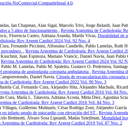
bución-NoComercial-CompartirIgual 4.0
.
elas, Ian Chapman, Alan Sigal, Marcelo Trivi, Jorge Belardi, Juan Pa
ados a 5 años de funcionamiento
,
Revista Argentina de Cardiología: R
ncic, Florencia Castro, Adriana Aranda, Martín Vivas,
Durabilidad de pr
diología: Rev Argent Cardiol 2024 Vol. 92 Nro. 4
 Cura, Fernando Piccinini, Alfonsina Candiello, Pablo Lamelas, Ruth
o percutáneo.
,
Revista Argentina de Cardiología: Rev Argent Cardiol 2
a Kuschnir, Juan Espinoza, Mariano Vrancic, Daniel Navia, Juan Pablo
,
Revista Argentina de Cardiología: Rev Argent Cardiol 2024 Vol. 92 N
ablo M. Lamelas, Pablo M. Spaletra, Gustavo O. Pedernera, Santiago 
el programa de angioplastia coronaria ambulatoria
,
Revista Argentina d
o Camporrotondo, Daniel Navia,
Cirugía de revascularización coronaria 
na de Cardiología: Rev Argent Cardiol 2022 Vol. 90 Nro. 3
Mariela Cal, Fernando Cura, Alejandro Hita, Alejandro Machaín, Ricard
vista Argentina de Cardiología: Rev Argent Cardiol 2016 Vol. 84 Nro.
do Cura, María L. Talavera, Adriana Acosta, Mirta Diez, Agustina Sci
entina de Cardiología: Rev Argent Cardiol 2016 Vol. 84 Nro. 3
Villagra, Guillermo Mulinaris, César Rodrigo Zoni, Alejandro García
ón en infarto agudo de miocardio con elevación del ST
,
Revista Argenti
rcelo Bettinotti, Álvaro Sosa Liprandi, Matías Sztejfman,
Mortalidad hosp
a Argentina de Cardiología: Rev Argent Cardiol 2019 Vol. 87 Nro. 2