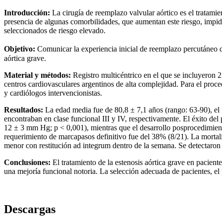
Introducción:
La cirugía de reemplazo valvular aórtico es el tratamie
presencia de algunas comorbilidades, que aumentan este riesgo, impiden
seleccionados de riesgo elevado.
Objetivo:
Comunicar la experiencia inicial de reemplazo percutáneo 
aórtica grave.
Material y métodos:
Registro multicéntrico en el que se incluyeron 2
centros cardiovasculares argentinos de alta complejidad. Para el proce
y cardiólogos intervencionistas.
Resultados:
La edad media fue de 80,8 ± 7,1 años (rango: 63-90), 
encontraban en clase funcional III y IV, respectivamente. El éxito de
12 ± 3 mm Hg; p < 0,001), mientras que el desarrollo posprocedimient
requerimiento de marcapasos definitivo fue del 38% (8/21). La mortal
menor con restitución ad integrum dentro de la semana. Se detectaron 
Conclusiones:
El tratamiento de la estenosis aórtica grave en pacient
una mejoría funcional notoria. La selección adecuada de pacientes, el
Descargas