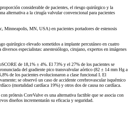
proporción considerable de pacientes, el riesgo quirúrgico y la
na alternativa a la cirugía valvular convencional para pacientes
ic, Minneapolis, MN, USA) en pacientes portadores de estenosis
esgo quirúrgico elevado sometidos a implante percutáneo en cuatro
 diversos especialistas: anestesiólogo, cirujano, expertos en imágenes
EuroSCORE de 18,1% ± 4%. El 73% y el 27% de los pacientes se
 pronunciada del gradiente pico transvalvular aórtico (82 ± 14 mm Hg a
8% de los pacientes evolucionaron a clase funcional I. El
tivamente; se observó un caso de accidente cerebrovascular isquémico
rdíaco (mortalidad cardíaca 19%) y otros dos de causa no cardíaca.
con prótesis CoreValve es una alternativa factible que se asocia con
uevos diseños incrementarán su eficacia y seguridad.