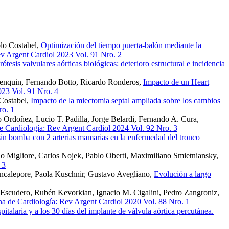
blo Costabel,
Optimización del tiempo puerta-balón mediante la
ev Argent Cardiol 2023 Vol. 91 Nro. 2
ótesis valvulares aórticas biológicas: deterioro estructural e incidencia
 Henquin, Fernando Botto, Ricardo Ronderos,
Impacto de un Heart
023 Vol. 91 Nro. 4
 Costabel,
Impacto de la miectomia septal ampliada sobre los cambios
ro. 1
Ordoñez, Lucio T. Padilla, Jorge Belardi, Fernando A. Cura,
e Cardiología: Rev Argent Cardiol 2024 Vol. 92 Nro. 3
sin bomba con 2 arterias mamarias en la enfermedad del tronco
o Migliore, Carlos Nojek, Pablo Oberti, Maximiliano Smietniansky,
 3
ancalepore, Paola Kuschnir, Gustavo Avegliano,
Evolución a largo
 Escudero, Rubén Kevorkian, Ignacio M. Cigalini, Pedro Zangroniz,
na de Cardiología: Rev Argent Cardiol 2020 Vol. 88 Nro. 1
italaria y a los 30 días del implante de válvula aórtica percutánea.