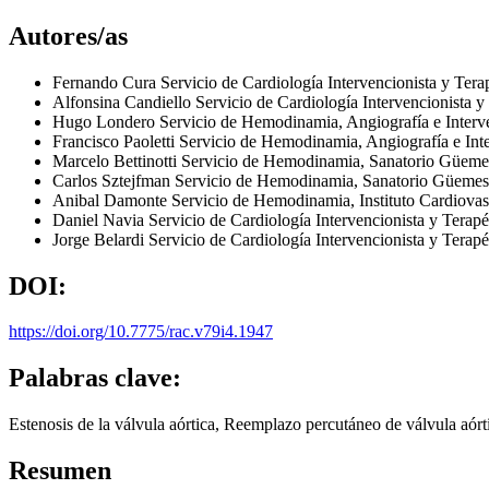
Autores/as
Fernando Cura
Servicio de Cardiología Intervencionista y Ter
Alfonsina Candiello
Servicio de Cardiología Intervencionista 
Hugo Londero
Servicio de Hemodinamia, Angiografía e Interv
Francisco Paoletti
Servicio de Hemodinamia, Angiografía e Inte
Marcelo Bettinotti
Servicio de Hemodinamia, Sanatorio Güemes
Carlos Sztejfman
Servicio de Hemodinamia, Sanatorio Güemes.
Anibal Damonte
Servicio de Hemodinamia, Instituto Cardiovas
Daniel Navia
Servicio de Cardiología Intervencionista y Terap
Jorge Belardi
Servicio de Cardiología Intervencionista y Terap
DOI:
https://doi.org/10.7775/rac.v79i4.1947
Palabras clave:
Estenosis de la válvula aórtica, Reemplazo percutáneo de válvula aórt
Resumen