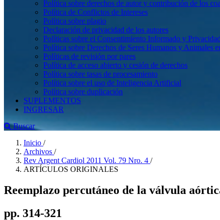
Política sobre derechos de autor y contribución de los co
Política de Conflictos de Intereses
Política sobre plagio
Declaración de privacidad de los autores
Políticas sobre el Consentimiento Informado y Privacidad
Política sobre Derechos de Seres Humanos y Animales en 
Políticas de revisión por pares
Política de acceso abierto y cesión de derechos
Política sobre tasas de procesamiento
Política sobre el uso de Inteligencia Artificial
Política sobre duplicación
SUPLEMENTOS
INGRESAR
Buscar
Inicio
/
Archivos
/
Rev Argent Cardiol 2011 Vol. 79 Nro. 4
/
ARTÍCULOS ORIGINALES
Reemplazo percutáneo de la válvula aórtica
pp. 314-321