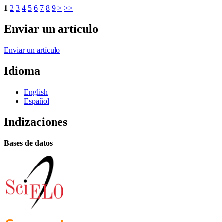
1
2
3
4
5
6
7
8
9
>
>>
Enviar un artículo
Enviar un artículo
Idioma
English
Español
Indizaciones
Bases de datos