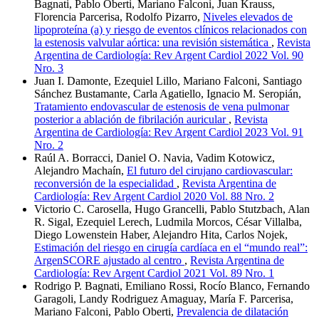
Bagnati, Pablo Oberti, Mariano Falconi, Juan Krauss,
Florencia Parcerisa, Rodolfo Pizarro,
Niveles elevados de
lipoproteína (a) y riesgo de eventos clínicos relacionados con
la estenosis valvular aórtica: una revisión sistemática
,
Revista
Argentina de Cardiología: Rev Argent Cardiol 2022 Vol. 90
Nro. 3
Juan I. Damonte, Ezequiel Lillo, Mariano Falconi, Santiago
Sánchez Bustamante, Carla Agatiello, Ignacio M. Seropián,
Tratamiento endovascular de estenosis de vena pulmonar
posterior a ablación de fibrilación auricular
,
Revista
Argentina de Cardiología: Rev Argent Cardiol 2023 Vol. 91
Nro. 2
Raúl A. Borracci, Daniel O. Navia, Vadim Kotowicz,
Alejandro Machaín,
El futuro del cirujano cardiovascular:
reconversión de la especialidad
,
Revista Argentina de
Cardiología: Rev Argent Cardiol 2020 Vol. 88 Nro. 2
Victorio C. Carosella, Hugo Grancelli, Pablo Stutzbach, Alan
R. Sigal, Ezequiel Lerech, Ludmila Morcos, César Villalba,
Diego Lowenstein Haber, Alejandro Hita, Carlos Nojek,
Estimación del riesgo en cirugía cardíaca en el “mundo real”:
ArgenSCORE ajustado al centro
,
Revista Argentina de
Cardiología: Rev Argent Cardiol 2021 Vol. 89 Nro. 1
Rodrigo P. Bagnati, Emiliano Rossi, Rocío Blanco, Fernando
Garagoli, Landy Rodriguez Amaguay, María F. Parcerisa,
Mariano Falconi, Pablo Oberti,
Prevalencia de dilatación