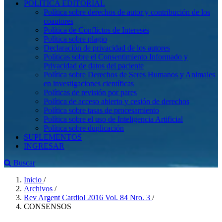
POLÍTICA EDITORIAL
Política sobre derechos de autor y contribución de los
coautores
Política de Conflictos de Intereses
Política sobre plagio
Declaración de privacidad de los autores
Políticas sobre el Consentimiento Informado y
Privacidad de datos del paciente
Política sobre Derechos de Seres Humanos y Animales
en investigaciones científicas
Políticas de revisión por pares
Política de acceso abierto y cesión de derechos
Política sobre tasas de procesamiento
Política sobre el uso de Inteligencia Artificial
Política sobre duplicación
SUPLEMENTOS
INGRESAR
Buscar
Inicio
/
Archivos
/
Rev Argent Cardiol 2016 Vol. 84 Nro. 3
/
CONSENSOS