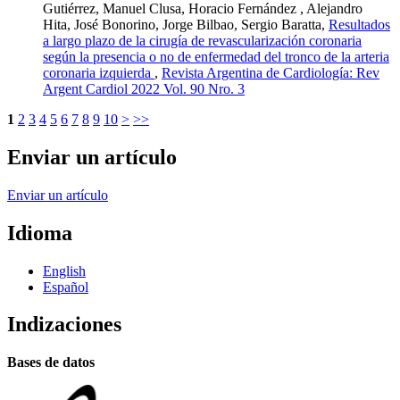
Gutiérrez, Manuel Clusa, Horacio Fernández , Alejandro
Hita, José Bonorino, Jorge Bilbao, Sergio Baratta,
Resultados
a largo plazo de la cirugía de revascularización coronaria
según la presencia o no de enfermedad del tronco de la arteria
coronaria izquierda
,
Revista Argentina de Cardiología: Rev
Argent Cardiol 2022 Vol. 90 Nro. 3
1
2
3
4
5
6
7
8
9
10
>
>>
Enviar un artículo
Enviar un artículo
Idioma
English
Español
Indizaciones
Bases de datos