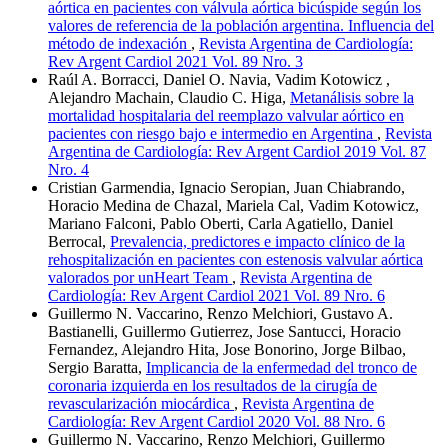
aórtica en pacientes con válvula aórtica bicúspide según los
valores de referencia de la población argentina. Influencia del
método de indexación
,
Revista Argentina de Cardiología:
Rev Argent Cardiol 2021 Vol. 89 Nro. 3
Raúl A. Borracci, Daniel O. Navia, Vadim Kotowicz ,
Alejandro Machain, Claudio C. Higa,
Metanálisis sobre la
mortalidad hospitalaria del reemplazo valvular aórtico en
pacientes con riesgo bajo e intermedio en Argentina
,
Revista
Argentina de Cardiología: Rev Argent Cardiol 2019 Vol. 87
Nro. 4
Cristian Garmendia, Ignacio Seropian, Juan Chiabrando,
Horacio Medina de Chazal, Mariela Cal, Vadim Kotowicz,
Mariano Falconi, Pablo Oberti, Carla Agatiello, Daniel
Berrocal,
Prevalencia, predictores e impacto clínico de la
rehospitalización en pacientes con estenosis valvular aórtica
valorados por unHeart Team
,
Revista Argentina de
Cardiología: Rev Argent Cardiol 2021 Vol. 89 Nro. 6
Guillermo N. Vaccarino, Renzo Melchiori, Gustavo A.
Bastianelli, Guillermo Gutierrez, Jose Santucci, Horacio
Fernandez, Alejandro Hita, Jose Bonorino, Jorge Bilbao,
Sergio Baratta,
Implicancia de la enfermedad del tronco de
coronaria izquierda en los resultados de la cirugía de
revascularización miocárdica
,
Revista Argentina de
Cardiología: Rev Argent Cardiol 2020 Vol. 88 Nro. 6
Guillermo N. Vaccarino, Renzo Melchiori, Guillermo