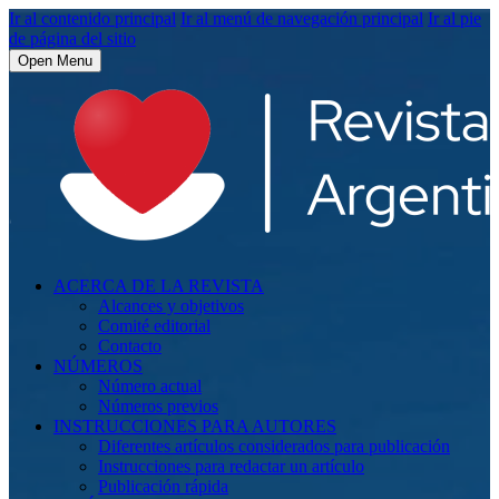
Ir al contenido principal
Ir al menú de navegación principal
Ir al pie
de página del sitio
Open Menu
ACERCA DE LA REVISTA
Alcances y objetivos
Comité editorial
Contacto
NÚMEROS
Número actual
Números previos
INSTRUCCIONES PARA AUTORES
Diferentes artículos considerados para publicación
Instrucciones para redactar un artículo
Publicación rápida