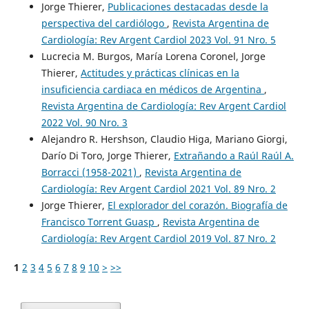
Jorge Thierer,
Publicaciones destacadas desde la
perspectiva del cardiólogo
,
Revista Argentina de
Cardiología: Rev Argent Cardiol 2023 Vol. 91 Nro. 5
Lucrecia M. Burgos, María Lorena Coronel, Jorge
Thierer,
Actitudes y prácticas clínicas en la
insuficiencia cardiaca en médicos de Argentina
,
Revista Argentina de Cardiología: Rev Argent Cardiol
2022 Vol. 90 Nro. 3
Alejandro R. Hershson, Claudio Higa, Mariano Giorgi,
Darío Di Toro, Jorge Thierer,
Extrañando a Raúl Raúl A.
Borracci (1958-2021)
,
Revista Argentina de
Cardiología: Rev Argent Cardiol 2021 Vol. 89 Nro. 2
Jorge Thierer,
El explorador del corazón. Biografía de
Francisco Torrent Guasp
,
Revista Argentina de
Cardiología: Rev Argent Cardiol 2019 Vol. 87 Nro. 2
1
2
3
4
5
6
7
8
9
10
>
>>