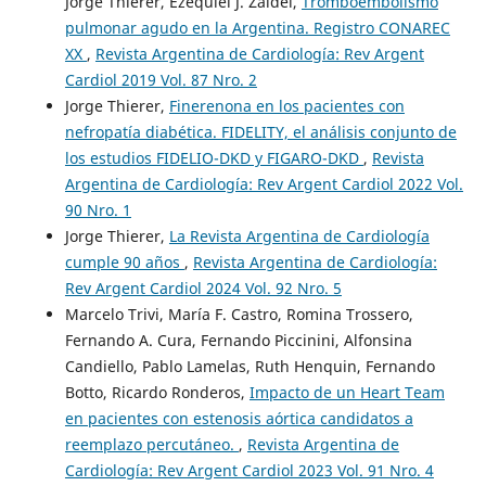
Jorge Thierer, Ezequiel J. Zaidel,
Tromboembolismo
pulmonar agudo en la Argentina. Registro CONAREC
XX
,
Revista Argentina de Cardiología: Rev Argent
Cardiol 2019 Vol. 87 Nro. 2
Jorge Thierer,
Finerenona en los pacientes con
nefropatía diabética. FIDELITY, el análisis conjunto de
los estudios FIDELIO-DKD y FIGARO-DKD
,
Revista
Argentina de Cardiología: Rev Argent Cardiol 2022 Vol.
90 Nro. 1
Jorge Thierer,
La Revista Argentina de Cardiología
cumple 90 años
,
Revista Argentina de Cardiología:
Rev Argent Cardiol 2024 Vol. 92 Nro. 5
Marcelo Trivi, María F. Castro, Romina Trossero,
Fernando A. Cura, Fernando Piccinini, Alfonsina
Candiello, Pablo Lamelas, Ruth Henquin, Fernando
Botto, Ricardo Ronderos,
Impacto de un Heart Team
en pacientes con estenosis aórtica candidatos a
reemplazo percutáneo.
,
Revista Argentina de
Cardiología: Rev Argent Cardiol 2023 Vol. 91 Nro. 4