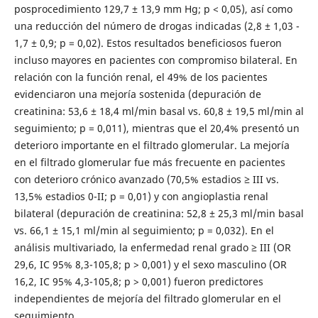
posprocedimiento 129,7 ± 13,9 mm Hg; p < 0,05), así como
una reducción del número de drogas indicadas (2,8 ± 1,03 -
1,7 ± 0,9; p = 0,02). Estos resultados beneficiosos fueron
incluso mayores en pacientes con compromiso bilateral. En
relación con la función renal, el 49% de los pacientes
evidenciaron una mejoría sostenida (depuración de
creatinina: 53,6 ± 18,4 ml/min basal vs. 60,8 ± 19,5 ml/min al
seguimiento; p = 0,011), mientras que el 20,4% presentó un
deterioro importante en el filtrado glomerular. La mejoría
en el filtrado glomerular fue más frecuente en pacientes
con deterioro crónico avanzado (70,5% estadios ≥ III vs.
13,5% estadios 0-II; p = 0,01) y con angioplastia renal
bilateral (depuración de creatinina: 52,8 ± 25,3 ml/min basal
vs. 66,1 ± 15,1 ml/min al seguimiento; p = 0,032). En el
análisis multivariado, la enfermedad renal grado ≥ III (OR
29,6, IC 95% 8,3-105,8; p > 0,001) y el sexo masculino (OR
16,2, IC 95% 4,3-105,8; p > 0,001) fueron predictores
independientes de mejoría del filtrado glomerular en el
seguimiento.