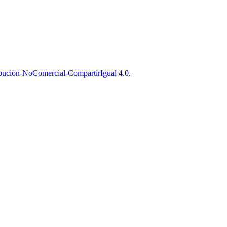
bución-NoComercial-CompartirIgual 4.0
.