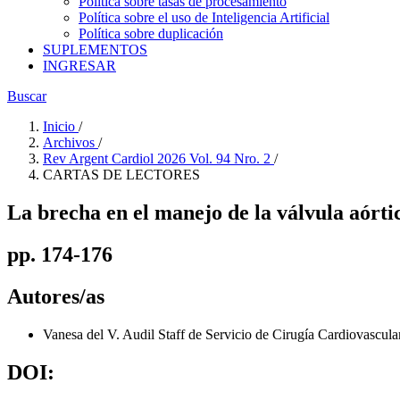
Política sobre tasas de procesamiento
Política sobre el uso de Inteligencia Artificial
Política sobre duplicación
SUPLEMENTOS
INGRESAR
Buscar
Inicio
/
Archivos
/
Rev Argent Cardiol 2026 Vol. 94 Nro. 2
/
CARTAS DE LECTORES
La brecha en el manejo de la válvula aórti
pp. 174-176
Autores/as
Vanesa del V. Audil
Staff de Servicio de Cirugía Cardiovascul
DOI: