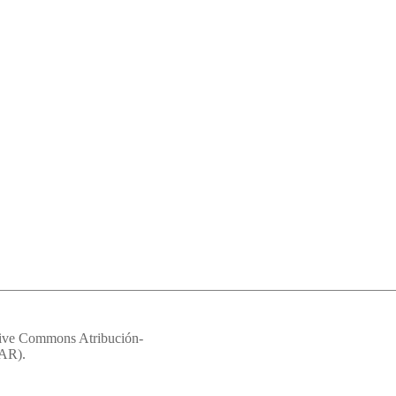
eative Commons Atribución-
 AR).