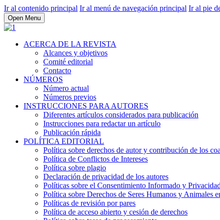
Ir al contenido principal
Ir al menú de navegación principal
Ir al pie d
Open Menu
ACERCA DE LA REVISTA
Alcances y objetivos
Comité editorial
Contacto
NÚMEROS
Número actual
Números previos
INSTRUCCIONES PARA AUTORES
Diferentes artículos considerados para publicación
Instrucciones para redactar un artículo
Publicación rápida
POLÍTICA EDITORIAL
Política sobre derechos de autor y contribución de los co
Política de Conflictos de Intereses
Política sobre plagio
Declaración de privacidad de los autores
Políticas sobre el Consentimiento Informado y Privacidad
Política sobre Derechos de Seres Humanos y Animales en 
Políticas de revisión por pares
Política de acceso abierto y cesión de derechos