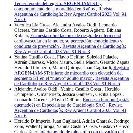
Tercer reporte del registro ARGEN-IAM-ST y
comportamiento de la mortalidad en 8 años
,
Revista
Argentina de Cardiología: Rev Argent Cardiol 2023 Vol. 91
Nro. 6
Verónica Lía Crosa, Alejandra Ávalos Oddi, Leonardo
Cáceres, Yanina Castillo Costa, Roberto Agüero, Bibiana
Rubilar,
Encuesta sobre factores de riesgo de enfermedad
cardiovascular en la mujer, su percepción, conocimiento y
conducta de prevención
,
Revista Argentina de Cardiología:
Rev Argent Cardiol 2023 Vol. 91 Nro. 3
Yanina Castillo Costa, Flavio Delfino, Soledad Palacio,
Adrián Charask, Víctor Mauro, Stella Macín, Gerardo Zapata,
Heraldo D Imperio, Mauro Quiroga, Juan Gagliardi,
Registro
ARGEN-IAM-ST: infarto de miocardio con elevación del
segmento ST en el “nuevo” adulto mayor
,
Revista Argentina
de Cardiología: Rev Argent Cardiol 2023 Vol. 91 Nro. 5
Alejandra Avalos Oddi , Yanina Castillo Costa , Heraldo
D’imperio , Omar Prieto, Jessica Gantesti , Cecilia López ,
Leonardo Cáceres , Flavio Delfino ,
Encuesta burnout (¿estás
quemado?) en Especialistas de Cardiología SAC
,
Revista
Argentina de Cardiología: Rev Argent Cardiol 2023 Vol. 91
Nro. 6
Heraldo D’Imperio, Juan Gagliardi, Adrián Charask, Rodrigo
Zoni, Walter Quiroga, Yanina Castillo Costa, Gustavo Cerezo,
Carlos Tajer,
Infarto agudo de miocardio con elevación del