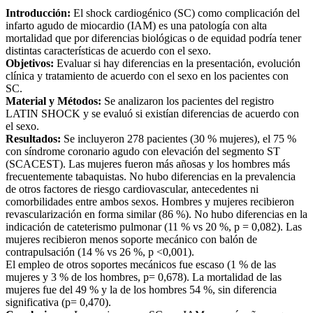
Introducción:
El shock cardiogénico (SC) como complicación del
infarto agudo de miocardio (IAM) es una patología con alta
mortalidad que por diferencias biológicas o de equidad podría tener
distintas características de acuerdo con el sexo.
Objetivos:
Evaluar si hay diferencias en la presentación, evolución
clínica y tratamiento de acuerdo con el sexo en los pacientes con
SC.
Material y Métodos:
Se analizaron los pacientes del registro
LATIN SHOCK y se evaluó si existían diferencias de acuerdo con
el sexo.
Resultados:
Se incluyeron 278 pacientes (30 % mujeres), el 75 %
con síndrome coronario agudo con elevación del segmento ST
(SCACEST). Las mujeres fueron más añosas y los hombres más
frecuentemente tabaquistas. No hubo diferencias en la prevalencia
de otros factores de riesgo cardiovascular, antecedentes ni
comorbilidades entre ambos sexos. Hombres y mujeres recibieron
revascularización en forma similar (86 %). No hubo diferencias en la
indicación de cateterismo pulmonar (11 % vs 20 %, p = 0,082). Las
mujeres recibieron menos soporte mecánico con balón de
contrapulsación (14 % vs 26 %, p <0,001).
El empleo de otros soportes mecánicos fue escaso (1 % de las
mujeres y 3 % de los hombres, p= 0,678). La mortalidad de las
mujeres fue del 49 % y la de los hombres 54 %, sin diferencia
significativa (p= 0,470).