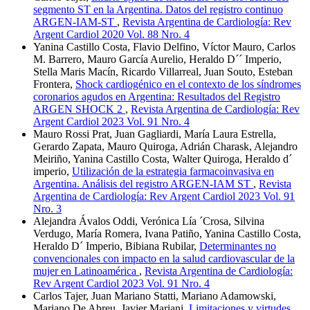
segmento ST en la Argentina. Datos del registro continuo
ARGEN-IAM-ST
,
Revista Argentina de Cardiología: Rev
Argent Cardiol 2020 Vol. 88 Nro. 4
Yanina Castillo Costa, Flavio Delfino, Víctor Mauro, Carlos
M. Barrero, Mauro García Aurelio, Heraldo D´´ Imperio,
Stella Maris Macín, Ricardo Villarreal, Juan Souto, Esteban
Frontera,
Shock cardiogénico en el contexto de los síndromes
coronarios agudos en Argentina: Resultados del Registro
ARGEN SHOCK 2
,
Revista Argentina de Cardiología: Rev
Argent Cardiol 2023 Vol. 91 Nro. 4
Mauro Rossi Prat, Juan Gagliardi, María Laura Estrella,
Gerardo Zapata, Mauro Quiroga, Adrián Charask, Alejandro
Meiriño, Yanina Castillo Costa, Walter Quiroga, Heraldo d´
imperio,
Utilización de la estrategia farmacoinvasiva en
Argentina. Análisis del registro ARGEN-IAM ST
,
Revista
Argentina de Cardiología: Rev Argent Cardiol 2023 Vol. 91
Nro. 3
Alejandra Ávalos Oddi, Verónica Lía ´Crosa, Silvina
Verdugo, María Romera, Ivana Patiño, Yanina Castillo Costa,
Heraldo D´ Imperio, Bibiana Rubilar,
Determinantes no
convencionales con impacto en la salud cardiovascular de la
mujer en Latinoamérica
,
Revista Argentina de Cardiología:
Rev Argent Cardiol 2023 Vol. 91 Nro. 4
Carlos Tajer, Juan Mariano Statti, Mariano Adamowski,
Mariano De Abreu, Javier Mariani,
Limitaciones y virtudes