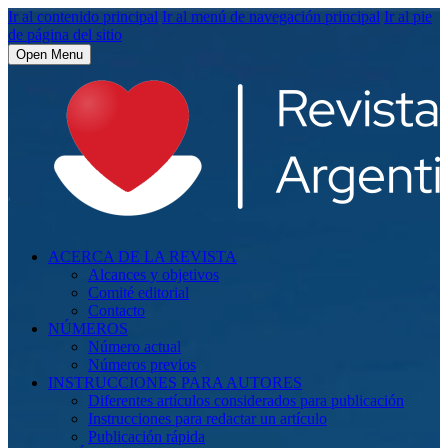
Ir al contenido principal
Ir al menú de navegación principal
Ir al pie
de página del sitio
Open Menu
ACERCA DE LA REVISTA
Alcances y objetivos
Comité editorial
Contacto
NÚMEROS
Número actual
Números previos
INSTRUCCIONES PARA AUTORES
Diferentes artículos considerados para publicación
Instrucciones para redactar un artículo
Publicación rápida