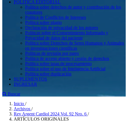
POLÍTICA EDITORIAL
Política sobre derechos de autor y contribución de los
coautores
Política de Conflictos de Intereses
Política sobre plagio
Declaración de privacidad de los autores
Políticas sobre el Consentimiento Informado y
Privacidad de datos del paciente
Política sobre Derechos de Seres Humanos y Animales
en investigaciones científicas
Políticas de revisión por pares
Política de acceso abierto y cesión de derechos
Política sobre tasas de procesamiento
Política sobre el uso de Inteligencia Artificial
Política sobre duplicación
SUPLEMENTOS
INGRESAR
Buscar
Inicio
/
Archivos
/
Rev Argent Cardiol 2024 Vol. 92 Nro. 6
/
ARTÍCULOS ORIGINALES