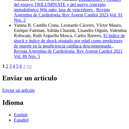
del ensayo TRILUMINATE y del nuevo concepto
metodológico Win ratio, tasa de vencedores
,
Revista
Argentina de Cardiología: Rev Argent Cardiol 2023 Vol. 91
Nro. 2
Yanina B. Castillo Costa, Leonardo Cáceres, Víctor Mauro,
Enrique Fairman, Adrián Charask, Lisandro Olguín, Valentina
Rohwain, Ruth Arguello Mosca, Carlos Barrero,
El índice de
shock e índice de shock ajustado por edad como predictores
de muerte en la insuficiencia cardíaca descompensada
,
Revista Argentina de Cardiología: Rev Argent Cardiol 2021
Vol. 89 Nro. 5
1
2
3
4
5
6
>
>>
Enviar un artículo
Enviar un artículo
Idioma
English
Español