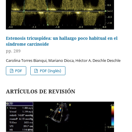
Estenosis tricuspídea: un hallazgo poco habitual en el
síndrome carcinoide
pp. 289
Carolina Torres Bianqui, Mariano Dioca, Héctor A. Deschle Deschle
PDF
PDF (Inglés)
ARTÍCULOS DE REVISIÓN