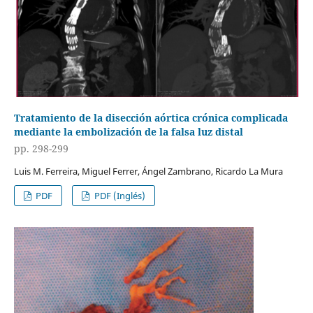
Tratamiento de la disección aórtica crónica complicada
mediante la embolización de la falsa luz distal
pp. 298-299
Luis M. Ferreira, Miguel Ferrer, Ángel Zambrano, Ricardo La Mura
PDF
PDF (Inglés)