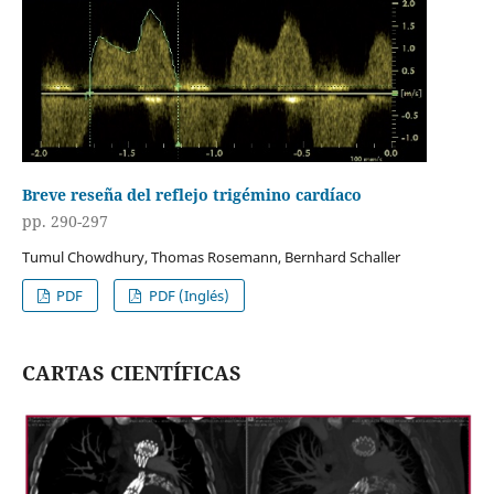
Breve reseña del reflejo trigémino cardíaco
pp. 290-297
Tumul Chowdhury, Thomas Rosemann, Bernhard Schaller
PDF
PDF (Inglés)
CARTAS CIENTÍFICAS