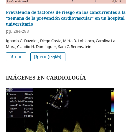
Prevalencia de factores de riesgo en los concurrentes a la
“Semana de la prevención cardiovascular” en un hospital
universitario
pp. 284-288
Ignacio G. Dávolos, Diego Costa, Mirta D. Lobianco, Carolina La
Mura, Claudio H. Domínguez, Sara C. Berensztein
PDF
PDF (Inglés)
IMÁGENES EN CARDIOLOGÍA