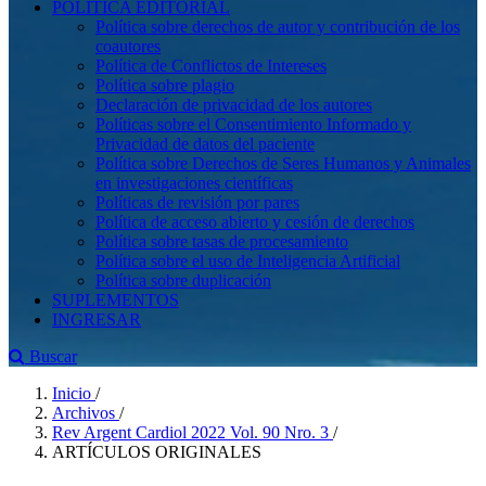
POLÍTICA EDITORIAL
Política sobre derechos de autor y contribución de los
coautores
Política de Conflictos de Intereses
Política sobre plagio
Declaración de privacidad de los autores
Políticas sobre el Consentimiento Informado y
Privacidad de datos del paciente
Política sobre Derechos de Seres Humanos y Animales
en investigaciones científicas
Políticas de revisión por pares
Política de acceso abierto y cesión de derechos
Política sobre tasas de procesamiento
Política sobre el uso de Inteligencia Artificial
Política sobre duplicación
SUPLEMENTOS
INGRESAR
Buscar
Inicio
/
Archivos
/
Rev Argent Cardiol 2022 Vol. 90 Nro. 3
/
ARTÍCULOS ORIGINALES