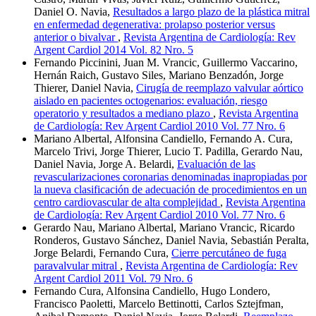
Daniel O. Navia,
Resultados a largo plazo de la plástica mitral
en enfermedad degenerativa: prolapso posterior versus
anterior o bivalvar
,
Revista Argentina de Cardiología: Rev
Argent Cardiol 2014 Vol. 82 Nro. 5
Fernando Piccinini, Juan M. Vrancic, Guillermo Vaccarino,
Hernán Raich, Gustavo Siles, Mariano Benzadón, Jorge
Thierer, Daniel Navia,
Cirugía de reemplazo valvular aórtico
aislado en pacientes octogenarios: evaluación, riesgo
operatorio y resultados a mediano plazo
,
Revista Argentina
de Cardiología: Rev Argent Cardiol 2010 Vol. 77 Nro. 6
Mariano Albertal, Alfonsina Candiello, Fernando A. Cura,
Marcelo Trivi, Jorge Thierer, Lucio T. Padilla, Gerardo Nau,
Daniel Navia, Jorge A. Belardi,
Evaluación de las
revascularizaciones coronarias denominadas inapropiadas por
la nueva clasificación de adecuación de procedimientos en un
centro cardiovascular de alta complejidad
,
Revista Argentina
de Cardiología: Rev Argent Cardiol 2010 Vol. 77 Nro. 6
Gerardo Nau, Mariano Albertal, Mariano Vrancic, Ricardo
Ronderos, Gustavo Sánchez, Daniel Navia, Sebastián Peralta,
Jorge Belardi, Fernando Cura,
Cierre percutáneo de fuga
paravalvular mitral
,
Revista Argentina de Cardiología: Rev
Argent Cardiol 2011 Vol. 79 Nro. 6
Fernando Cura, Alfonsina Candiello, Hugo Londero,
Francisco Paoletti, Marcelo Bettinotti, Carlos Sztejfman,