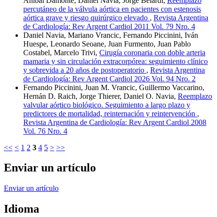
Anibal Damonte, Daniel Navia, Jorge Belardi,
Reemplazo
percutáneo de la válvula aórtica en pacientes con estenosis
aórtica grave y riesgo quirúrgico elevado
,
Revista Argentina
de Cardiología: Rev Argent Cardiol 2011 Vol. 79 Nro. 4
Daniel Navia, Mariano Vrancic, Fernando Piccinini, Iván
Huespe, Leonardo Seoane, Juan Furmento, Juan Pablo
Costabel, Marcelo Trivi,
Cirugía coronaria con doble arteria
mamaria y sin circulación extracorpórea: seguimiento clínico
y sobrevida a 20 años de postoperatorio
,
Revista Argentina
de Cardiología: Rev Argent Cardiol 2026 Vol. 94 Nro. 2
Fernando Piccinini, Juan M. Vrancic, Guillermo Vaccarino,
Hernán D. Raich, Jorge Thierer, Daniel O. Navia,
Reemplazo
valvular aórtico biológico. Seguimiento a largo plazo y
predictores de mortalidad, reinternación y reintervención
,
Revista Argentina de Cardiología: Rev Argent Cardiol 2008
Vol. 76 Nro. 4
<<
<
1
2
3
4
5
>
>>
Enviar un artículo
Enviar un artículo
Idioma