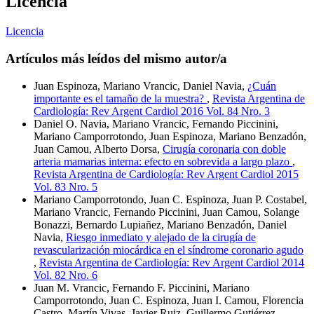
Licencia
Licencia
Artículos más leídos del mismo autor/a
Juan Espinoza, Mariano Vrancic, Daniel Navia,
¿Cuán
importante es el tamaño de la muestra?
,
Revista Argentina de
Cardiología: Rev Argent Cardiol 2016 Vol. 84 Nro. 3
Daniel O. Navia, Mariano Vrancic, Fernando Piccinini,
Mariano Camporrotondo, Juan Espinoza, Mariano Benzadón,
Juan Camou, Alberto Dorsa,
Cirugía coronaria con doble
arteria mamarias interna: efecto en sobrevida a largo plazo
,
Revista Argentina de Cardiología: Rev Argent Cardiol 2015
Vol. 83 Nro. 5
Mariano Camporrotondo, Juan C. Espinoza, Juan P. Costabel,
Mariano Vrancic, Fernando Piccinini, Juan Camou, Solange
Bonazzi, Bernardo Lupiañez, Mariano Benzadón, Daniel
Navia,
Riesgo inmediato y alejado de la cirugía de
revascularización miocárdica en el síndrome coronario agudo
,
Revista Argentina de Cardiología: Rev Argent Cardiol 2014
Vol. 82 Nro. 6
Juan M. Vrancic, Fernando F. Piccinini, Mariano
Camporrotondo, Juan C. Espinoza, Juan I. Camou, Florencia
Castro, Martín Vivas, Javier Ruiz, Guillermo Gutiérrez,