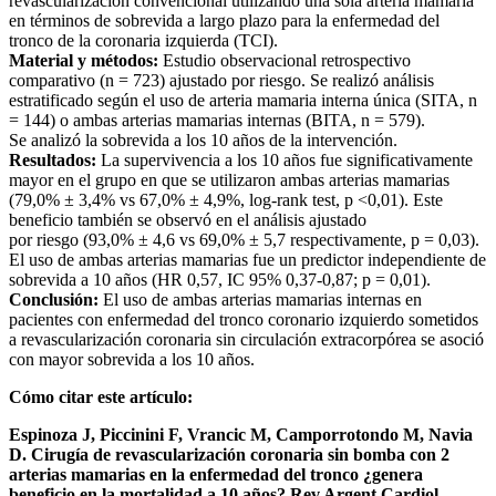
revascularización convencional utilizando una sola arteria mamaria
en términos de sobrevida a largo plazo para la enfermedad del
tronco de la coronaria izquierda (TCI).
Material y métodos:
Estudio observacional retrospectivo
comparativo (n = 723) ajustado por riesgo. Se realizó análisis
estratificado según el uso de arteria mamaria interna única (SITA, n
= 144) o ambas arterias mamarias internas (BITA, n = 579).
Se analizó la sobrevida a los 10 años de la intervención.
Resultados:
La supervivencia a los 10 años fue significativamente
mayor en el grupo en que se utilizaron ambas arterias mamarias
(79,0% ± 3,4% vs 67,0% ± 4,9%, log-rank test, p <0,01). Este
beneficio también se observó en el análisis ajustado
por riesgo (93,0% ± 4,6 vs 69,0% ± 5,7 respectivamente, p = 0,03).
El uso de ambas arterias mamarias fue un predictor independiente de
sobrevida a 10 años (HR 0,57, IC 95% 0,37-0,87; p = 0,01).
Conclusión:
El uso de ambas arterias mamarias internas en
pacientes con enfermedad del tronco coronario izquierdo sometidos
a revascularización coronaria sin circulación extracorpórea se asoció
con mayor sobrevida a los 10 años.
Cómo citar este artículo:
Espinoza J, Piccinini F, Vrancic M, Camporrotondo M, Navia
D. Cirugía de revascularización coronaria sin bomba con 2
arterias mamarias en la enfermedad del tronco ¿genera
beneficio en la mortalidad a 10 años? Rev Argent Cardiol