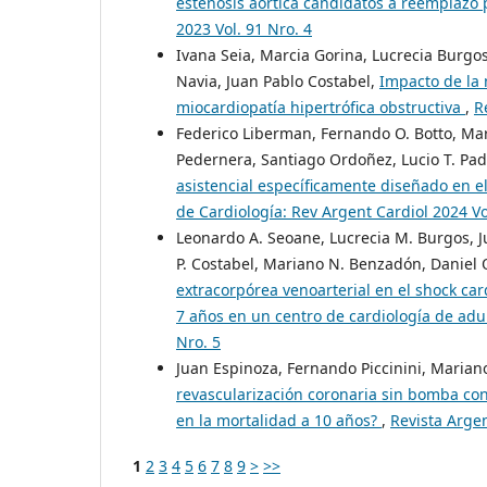
estenosis aórtica candidatos a reemplazo
2023 Vol. 91 Nro. 4
Ivana Seia, Marcia Gorina, Lucrecia Burgos
Navia, Juan Pablo Costabel,
Impacto de la 
miocardiopatía hipertrófica obstructiva
,
R
Federico Liberman, Fernando O. Botto, Mar
Pedernera, Santiago Ordoñez, Lucio T. Padi
asistencial específicamente diseñado en 
de Cardiología: Rev Argent Cardiol 2024 Vo
Leonardo A. Seoane, Lucrecia M. Burgos, J
P. Costabel, Mariano N. Benzadón, Daniel O
extracorpórea venoarterial en el shock card
7 años en un centro de cardiología de adu
Nro. 5
Juan Espinoza, Fernando Piccinini, Maria
revascularización coronaria sin bomba con
en la mortalidad a 10 años?
,
Revista Argen
1
2
3
4
5
6
7
8
9
>
>>