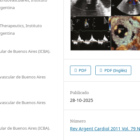
rgentina
Therapeutics, Instituto
rgentina
ular de Buenos Aires (ICBA).
PDF
PDF (Inglés)
ovascular de Buenos Aires
Publicado
28-10-2025
ovascular de Buenos Aires
Número
ular de Buenos Aires (ICBA).
Rev Argent Cardiol 2011 Vol. 79 N