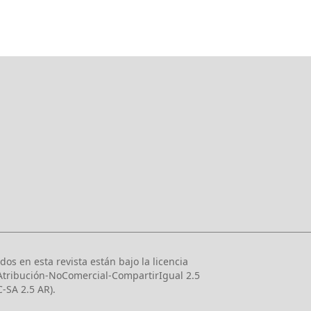
dos en esta revista están bajo la licencia
tribución-NoComercial-CompartirIgual 2.5
-SA 2.5 AR).