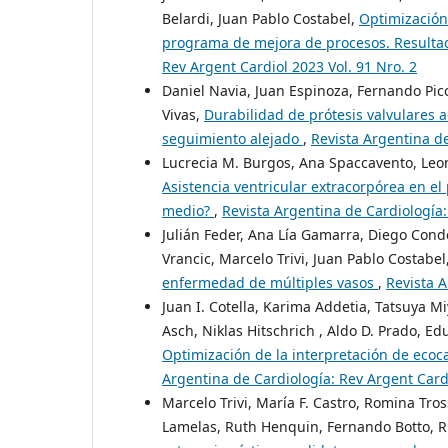
Belardi, Juan Pablo Costabel,
Optimización
programa de mejora de procesos. Resulta
Rev Argent Cardiol 2023 Vol. 91 Nro. 2
Daniel Navia, Juan Espinoza, Fernando Picc
Vivas,
Durabilidad de prótesis valvulares a
seguimiento alejado
,
Revista Argentina de
Lucrecia M. Burgos, Ana Spaccavento, Leo
Asistencia ventricular extracorpórea en el
medio?
,
Revista Argentina de Cardiología:
Julián Feder, Ana Lía Gamarra, Diego Con
Vrancic, Marcelo Trivi, Juan Pablo Costabel
enfermedad de múltiples vasos
,
Revista A
Juan I. Cotella, Karima Addetia, Tatsuya M
Asch, Niklas Hitschrich , Aldo D. Prado, Ed
Optimización de la interpretación de eco
Argentina de Cardiología: Rev Argent Cardi
Marcelo Trivi, María F. Castro, Romina Tro
Lamelas, Ruth Henquin, Fernando Botto, 