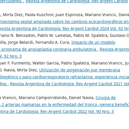
 percutáneo.
,
Revista Argentina de Cardiología: Rev Argent Cardiol
, Mirta Diez, Paola Kuschnir, Juan Espinoza, Mariano Vrancic, Dani
miectomia septal ampliada sobre los cambios ecocardiográficos en
evista Argentina de Cardiología: Rev Argent Cardiol 2024 Vol. 92 Nr
iano N. Benzadon, Pablo M. Lamelas, Pablo M. Spaletra, Gustavo O
lla, Jorge Belardi, Fernando A. Cura,
Impacto de un modelo
el programa de angioplastia coronaria ambulatoria
,
Revista Argent
l. 92 Nro. 3
uan F. Furmento, Walter García, Pablo Spaletra, Mariano Vrancic, J
. Navia, Mirta Diez,
Utilización de oxigenación por membrana
iogénico y paro cardiorrespiratorio refractarios: experiencia inicia
ltos
,
Revista Argentina de Cardiología: Rev Argent Cardiol 2021 Vol
no Vrancic, Mariano Camporrotondo, Daniel Navia,
Cirugía de
 2 arterias mamarias en la enfermedad del tronco ¿genera benefic
tina de Cardiología: Rev Argent Cardiol 2022 Vol. 90 Nro. 3