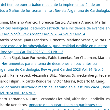
 del tiempo puerta-balón mediante la implementación de un
dos a 5 años de funcionamiento
,
Revista Argentina de Cardiología:
inini, Mariano Vrancic, Florencia Castro, Adriana Aranda, Martín
órticas biológicas: deterioro estructural e incidencia de eventos en
 Cardiología: Rev Argent Cardiol 2024 Vol. 92 Nro. 4
nardo Seoane, Juan Francisco Furmento, Mariano Vrancic, Mirta Die
 paro cardiaco intrahospitalario: ¿una realidad posible en nuestro
 Rev Argent Cardiol 2023 Vol. 91 Nro. 3
de, Alan Sigal, Juan Furmento, Pablo Lamelas, Ian Chapman, Maria
,
Herramientas para la toma de decisiones en pacientes con
rgentina de Cardiología: Rev Argent Cardiol 2023 Vol. 91 Nro. 5
iyoshi, Kalie Kebed, Alexandra Blitz, Marcus Schreckenberg, Federi
uardo Filipini, Ricardo Ronderos, Víctor Moravi, Roberto M. Lang,
cardiogramas utilizando machine learning en el estudio WASE
,
Revi
ol 2024 Vol. 92 Nro. 1
ssero, Fernando A. Cura, Fernando Piccinini, Alfonsina Candiello, Pa
Ricardo Ronderos,
Impacto de un Heart Team en pacientes con