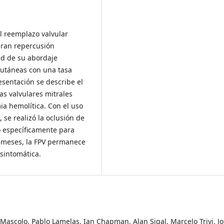
el reemplazo valvular
gran repercusión
ad de su abordaje
cutáneas con una tasa
esentación se describe el
as valvulares mitrales
ia hemolítica. Con el uso
se realizó la oclusión de
o específicamente para
3 meses, la FPV permanece
asintomática.
 Mascolo, Pablo Lamelas, Ian Chapman, Alan Sigal, Marcelo Trivi, J