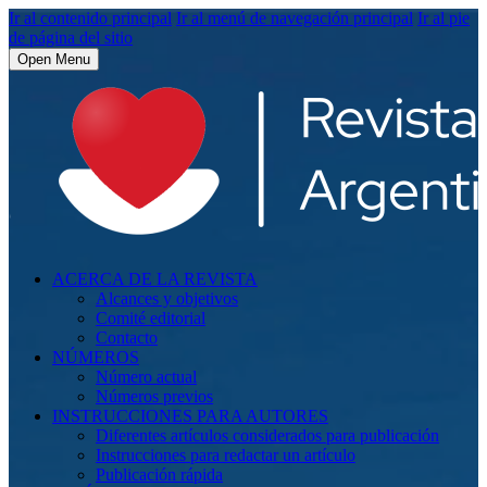
Ir al contenido principal
Ir al menú de navegación principal
Ir al pie
de página del sitio
Open Menu
ACERCA DE LA REVISTA
Alcances y objetivos
Comité editorial
Contacto
NÚMEROS
Número actual
Números previos
INSTRUCCIONES PARA AUTORES
Diferentes artículos considerados para publicación
Instrucciones para redactar un artículo
Publicación rápida