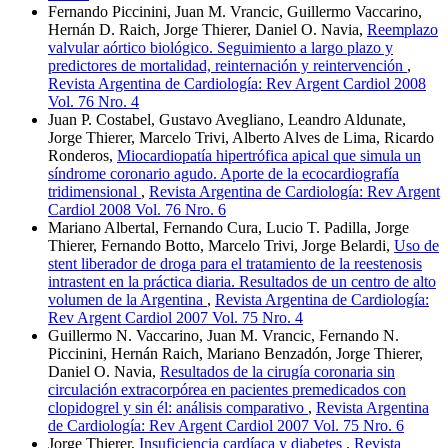
Fernando Piccinini, Juan M. Vrancic, Guillermo Vaccarino,
Hernán D. Raich, Jorge Thierer, Daniel O. Navia,
Reemplazo
valvular aórtico biológico. Seguimiento a largo plazo y
predictores de mortalidad, reinternación y reintervención
,
Revista Argentina de Cardiología: Rev Argent Cardiol 2008
Vol. 76 Nro. 4
Juan P. Costabel, Gustavo Avegliano, Leandro Aldunate,
Jorge Thierer, Marcelo Trivi, Alberto Alves de Lima, Ricardo
Ronderos,
Miocardiopatía hipertrófica apical que simula un
síndrome coronario agudo. Aporte de la ecocardiografía
tridimensional
,
Revista Argentina de Cardiología: Rev Argent
Cardiol 2008 Vol. 76 Nro. 6
Mariano Albertal, Fernando Cura, Lucio T. Padilla, Jorge
Thierer, Fernando Botto, Marcelo Trivi, Jorge Belardi,
Uso de
stent liberador de droga para el tratamiento de la reestenosis
intrastent en la práctica diaria. Resultados de un centro de alto
volumen de la Argentina
,
Revista Argentina de Cardiología:
Rev Argent Cardiol 2007 Vol. 75 Nro. 4
Guillermo N. Vaccarino, Juan M. Vrancic, Fernando N.
Piccinini, Hernán Raich, Mariano Benzadón, Jorge Thierer,
Daniel O. Navia,
Resultados de la cirugía coronaria sin
circulación extracorpórea en pacientes premedicados con
clopidogrel y sin él: análisis comparativo
,
Revista Argentina
de Cardiología: Rev Argent Cardiol 2007 Vol. 75 Nro. 6
Jorge Thierer,
Insuficiencia cardíaca y diabetes
,
Revista