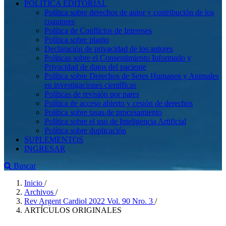
POLÍTICA EDITORIAL
Política sobre derechos de autor y contribución de los
coautores
Política de Conflictos de Intereses
Política sobre plagio
Declaración de privacidad de los autores
Políticas sobre el Consentimiento Informado y
Privacidad de datos del paciente
Política sobre Derechos de Seres Humanos y Animales
en investigaciones científicas
Políticas de revisión por pares
Política de acceso abierto y cesión de derechos
Política sobre tasas de procesamiento
Política sobre el uso de Inteligencia Artificial
Política sobre duplicación
SUPLEMENTOS
INGRESAR
Buscar
Inicio
/
Archivos
/
Rev Argent Cardiol 2022 Vol. 90 Nro. 3
/
ARTÍCULOS ORIGINALES