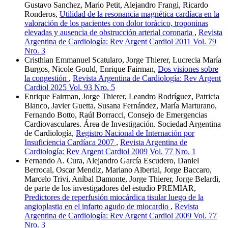
Gustavo Sanchez, Mario Petit, Alejandro Frangi, Ricardo
Ronderos,
Utilidad de la resonancia magnética cardíaca en la
valoración de los pacientes con dolor torácico, troponinas
elevadas y ausencia de obstrucción arterial coronaria
,
Revista
Argentina de Cardiología: Rev Argent Cardiol 2011 Vol. 79
Nro. 3
Cristhian Emmanuel Scatularo, Jorge Thierer, Lucrecia María
Burgos, Nicole Gould, Enrique Fairman,
Dos visiones sobre
la congestión
,
Revista Argentina de Cardiología: Rev Argent
Cardiol 2025 Vol. 93 Nro. 5
Enrique Fairman, Jorge Thierer, Leandro Rodríguez, Patricia
Blanco, Javier Guetta, Susana Fernández, María Marturano,
Fernando Botto, Raúl Borracci, Consejo de Emergencias
Cardiovasculares. Área de Investigación. Sociedad Argentina
de Cardiología,
Registro Nacional de Internación por
Insuficiencia Cardíaca 2007
,
Revista Argentina de
Cardiología: Rev Argent Cardiol 2009 Vol. 77 Nro. 1
Fernando A. Cura, Alejandro García Escudero, Daniel
Berrocal, Oscar Mendiz, Mariano Albertal, Jorge Baccaro,
Marcelo Trivi, Aníbal Damonte, Jorge Thierer, Jorge Belardi,
de parte de los investigadores del estudio PREMIAR,
Predictores de reperfusión miocárdica tisular luego de la
angioplastia en el infarto agudo de miocardio
,
Revista
Argentina de Cardiología: Rev Argent Cardiol 2009 Vol. 77
Nro. 3