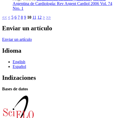
Argentina de Cardiología: Rev Argent Cardiol 2006 Vol. 74
Nro. 1
<<
<
5
6
7
8
9
10
11
12
>
>>
Enviar un artículo
Enviar un artículo
Idioma
English
Español
Indizaciones
Bases de datos