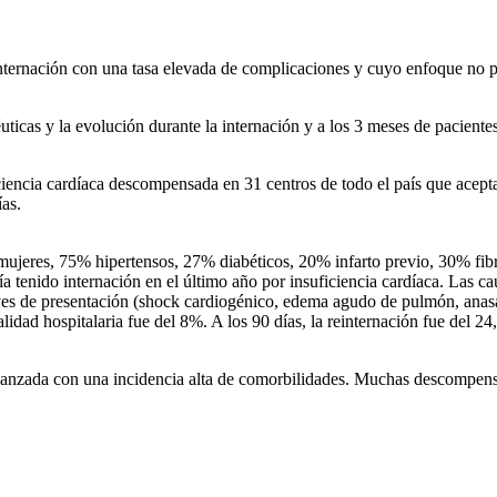
e internación con una tasa elevada de complicaciones y cuyo enfoque no 
éuticas y la evolución durante la internación y a los 3 meses de pacien
iencia cardíaca descompensada en 31 centros de todo el país que aceptaro
ías.
jeres, 75% hipertensos, 27% diabéticos, 20% infarto previo, 30% fibri
 tenido internación en el último año por insuficiencia cardíaca. Las c
aves de presentación (shock cardiogénico, edema agudo de pulmón, anasa
lidad hospitalaria fue del 8%. A los 90 días, la reinternación fue del 2
avanzada con una incidencia alta de comorbilidades. Muchas descompens