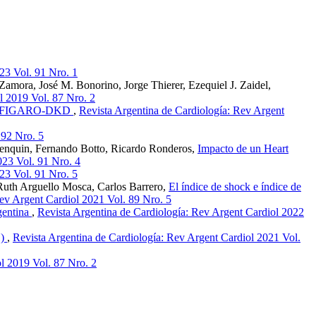
23 Vol. 91 Nro. 1
 Zamora, José M. Bonorino, Jorge Thierer, Ezequiel J. Zaidel,
l 2019 Vol. 87 Nro. 2
DKD y FIGARO-DKD
,
Revista Argentina de Cardiología: Rev Argent
 92 Nro. 5
 Henquin, Fernando Botto, Ricardo Ronderos,
Impacto de un Heart
023 Vol. 91 Nro. 4
23 Vol. 91 Nro. 5
Ruth Arguello Mosca, Carlos Barrero,
El índice de shock e índice de
ev Argent Cardiol 2021 Vol. 89 Nro. 5
rgentina
,
Revista Argentina de Cardiología: Rev Argent Cardiol 2022
1)
,
Revista Argentina de Cardiología: Rev Argent Cardiol 2021 Vol.
l 2019 Vol. 87 Nro. 2