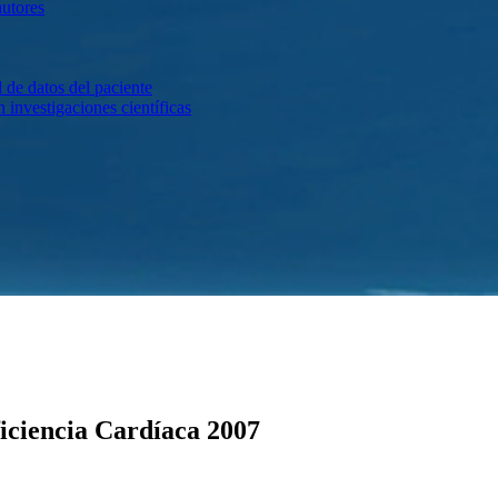
autores
 de datos del paciente
investigaciones científicas
ficiencia Cardíaca 2007