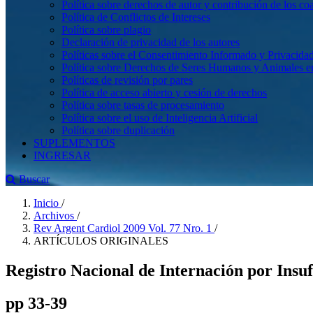
Política sobre derechos de autor y contribución de los co
Política de Conflictos de Intereses
Política sobre plagio
Declaración de privacidad de los autores
Políticas sobre el Consentimiento Informado y Privacidad
Política sobre Derechos de Seres Humanos y Animales en 
Políticas de revisión por pares
Política de acceso abierto y cesión de derechos
Política sobre tasas de procesamiento
Política sobre el uso de Inteligencia Artificial
Política sobre duplicación
SUPLEMENTOS
INGRESAR
Buscar
Inicio
/
Archivos
/
Rev Argent Cardiol 2009 Vol. 77 Nro. 1
/
ARTÍCULOS ORIGINALES
Registro Nacional de Internación por Insu
pp 33-39