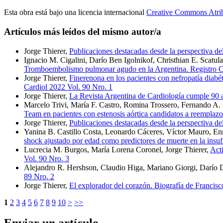
Esta obra está bajo una licencia internacional
Creative Commons Atri
Artículos más leídos del mismo autor/a
Jorge Thierer,
Publicaciones destacadas desde la perspectiva de
Ignacio M. Cigalini, Darío Ben Igolnikof, Christhian E. Scatul
Tromboembolismo pulmonar agudo en la Argentina. Regis
Jorge Thierer,
Finerenona en los pacientes con nefropatía d
Cardiol 2022 Vol. 90 Nro. 1
Jorge Thierer,
La Revista Argentina de Cardiología cumple 90
Marcelo Trivi, María F. Castro, Romina Trossero, Fernando A.
Team en pacientes con estenosis aórtica candidatos a reemplaz
Jorge Thierer,
Publicaciones destacadas desde la perspectiva de
Yanina B. Castillo Costa, Leonardo Cáceres, Víctor Mauro, E
shock ajustado por edad como predictores de muerte en la ins
Lucrecia M. Burgos, María Lorena Coronel, Jorge Thierer,
Acti
Vol. 90 Nro. 3
Alejandro R. Hershson, Claudio Higa, Mariano Giorgi, Darío D
89 Nro. 2
Jorge Thierer,
El explorador del corazón. Biografía de Francis
1
2
3
4
5
6
7
8
9
10
>
>>