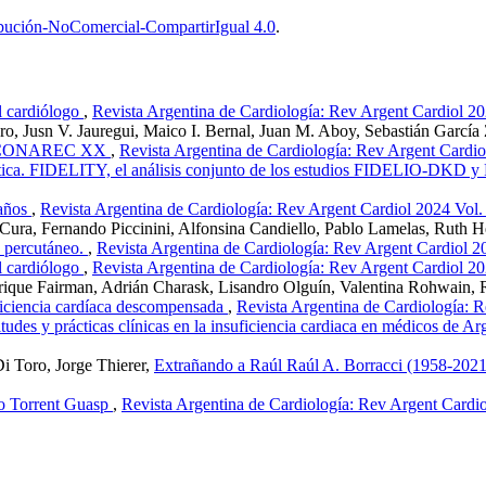
bución-NoComercial-CompartirIgual 4.0
.
l cardiólogo
,
Revista Argentina de Cardiología: Rev Argent Cardiol 20
aro, Jusn V. Jauregui, Maico I. Bernal, Juan M. Aboy, Sebastián García
tro CONAREC XX
,
Revista Argentina de Cardiología: Rev Argent Cardio
iabética. FIDELITY, el análisis conjunto de los estudios FIDELIO-
 años
,
Revista Argentina de Cardiología: Rev Argent Cardiol 2024 Vol.
 Cura, Fernando Piccinini, Alfonsina Candiello, Pablo Lamelas, Ruth
o percutáneo.
,
Revista Argentina de Cardiología: Rev Argent Cardiol 2
l cardiólogo
,
Revista Argentina de Cardiología: Rev Argent Cardiol 20
nrique Fairman, Adrián Charask, Lisandro Olguín, Valentina Rohwain, 
uficiencia cardíaca descompensada
,
Revista Argentina de Cardiología: R
tudes y prácticas clínicas en la insuficiencia cardiaca en médicos de A
i Toro, Jorge Thierer,
Extrañando a Raúl Raúl A. Borracci (1958-202
co Torrent Guasp
,
Revista Argentina de Cardiología: Rev Argent Cardio