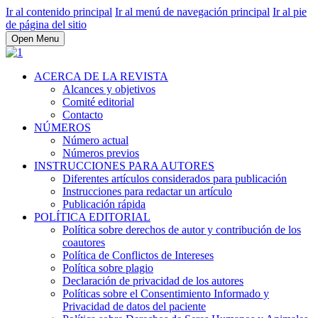
Ir al contenido principal
Ir al menú de navegación principal
Ir al pie
de página del sitio
Open Menu
ACERCA DE LA REVISTA
Alcances y objetivos
Comité editorial
Contacto
NÚMEROS
Número actual
Números previos
INSTRUCCIONES PARA AUTORES
Diferentes artículos considerados para publicación
Instrucciones para redactar un artículo
Publicación rápida
POLÍTICA EDITORIAL
Política sobre derechos de autor y contribución de los
coautores
Política de Conflictos de Intereses
Política sobre plagio
Declaración de privacidad de los autores
Políticas sobre el Consentimiento Informado y
Privacidad de datos del paciente