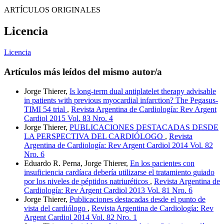
ARTÍCULOS ORIGINALES
Licencia
Licencia
Artículos más leídos del mismo autor/a
Jorge Thierer,
Is long-term dual antiplatelet therapy advisable
in patients with previous myocardial infarction? The Pegasus-
TIMI 54 trial
,
Revista Argentina de Cardiología: Rev Argent
Cardiol 2015 Vol. 83 Nro. 4
Jorge Thierer,
PUBLICACIONES DESTACADAS DESDE
LA PERSPECTIVA DEL CARDIÓLOGO
,
Revista
Argentina de Cardiología: Rev Argent Cardiol 2014 Vol. 82
Nro. 6
Eduardo R. Perna, Jorge Thierer,
En los pacientes con
insuficiencia cardíaca debería utilizarse el tratamiento guiado
por los niveles de péptidos natriuréticos
,
Revista Argentina de
Cardiología: Rev Argent Cardiol 2013 Vol. 81 Nro. 6
Jorge Thierer,
Publicaciones destacadas desde el punto de
vista del cardiólogo
,
Revista Argentina de Cardiología: Rev
Argent Cardiol 2014 Vol. 82 Nro. 1