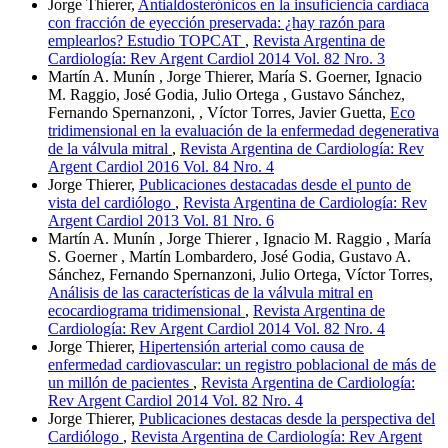
Jorge Thierer,
Antialdosterónicos en la insuficiencia cardíaca
con fracción de eyección preservada: ¿hay razón para
emplearlos? Estudio TOPCAT
,
Revista Argentina de
Cardiología: Rev Argent Cardiol 2014 Vol. 82 Nro. 3
Martín A. Munín , Jorge Thierer, María S. Goerner, Ignacio
M. Raggio, José Godia, Julio Ortega , Gustavo Sánchez,
Fernando Spernanzoni, , Víctor Torres, Javier Guetta,
Eco
tridimensional en la evaluación de la enfermedad degenerativa
de la válvula mitral
,
Revista Argentina de Cardiología: Rev
Argent Cardiol 2016 Vol. 84 Nro. 4
Jorge Thierer,
Publicaciones destacadas desde el punto de
vista del cardiólogo
,
Revista Argentina de Cardiología: Rev
Argent Cardiol 2013 Vol. 81 Nro. 6
Martín A. Munín , Jorge Thierer , Ignacio M. Raggio , María
S. Goerner , Martín Lombardero, José Godia, Gustavo A.
Sánchez, Fernando Spernanzoni, Julio Ortega, Víctor Torres,
Análisis de las características de la válvula mitral en
ecocardiograma tridimensional
,
Revista Argentina de
Cardiología: Rev Argent Cardiol 2014 Vol. 82 Nro. 4
Jorge Thierer,
Hipertensión arterial como causa de
enfermedad cardiovascular: un registro poblacional de más de
un millón de pacientes
,
Revista Argentina de Cardiología:
Rev Argent Cardiol 2014 Vol. 82 Nro. 4
Jorge Thierer,
Publicaciones destacas desde la perspectiva del
Cardiólogo
,
Revista Argentina de Cardiología: Rev Argent