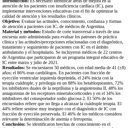
Introducción:
Es necesario identificar áreas de mejora en la
atención de los pacientes con insuficiencia cardíaca (IC), para
implementar intervenciones educativas con el fin de optimizar la
calidad de atención y los resultados clínicos.
Objetivo:
Evaluar las actitudes, conocimiento, confianza y formas
de atención a pacientes con IC, de médicos de Argentina.
Material y métodos:
Estudio de corte transversal a través de una
encuesta auto administrada para evaluar los patrones de práctica
clínica y las actitudes/percepciones relacionadas con el diagnóstico,
tratamiento y seguimiento de pacientes con IC en el ámbito
ambulatorio y el hospitalario. Se incluyeron médicos de 22 centros
de Argentina que participaron de un programa integral educativo de
IC entre marzo y julio de 2021.
Resultados:
Se encuestaron 50 médicos, con edad media de 41 (±8)
años; el 86% eran cardiólogos. En pacientes con fracción de
eyección ventricular izquierda deprimida, el 24% inicia con la
terapia cuádruple, y privilegia en un 88% los betabloqueantes, 72%
los inhibidores duales de la neprilisina y la angiotensina II, 48% los
antagonistas de los receptores mineralocorticoides y en el 34% los
inhibidores del cotrasportador sodio glucosa 2. El 50% de los
encuestados refiere que no llega a alcanzar la cuádruple terapia. El
44% refiere sentirse muy inseguro con el diagnóstico de IC con
fracción de eyección preservada. El 46% de los médicos considera
relevante la determinación de anemia o ferropenia.
Conclusión:
Se identificaron brechas de conocimiento en el