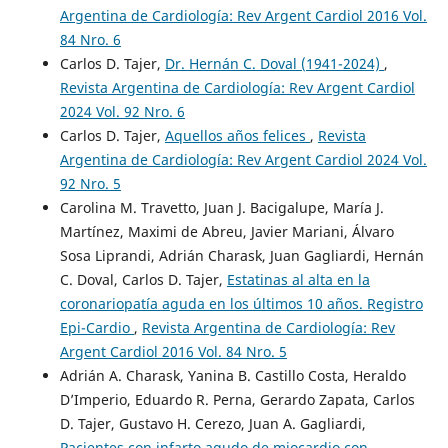
Argentina de Cardiología: Rev Argent Cardiol 2016 Vol.
84 Nro. 6
Carlos D. Tajer,
Dr. Hernán C. Doval (1941-2024)
,
Revista Argentina de Cardiología: Rev Argent Cardiol
2024 Vol. 92 Nro. 6
Carlos D. Tajer,
Aquellos años felices
,
Revista
Argentina de Cardiología: Rev Argent Cardiol 2024 Vol.
92 Nro. 5
Carolina M. Travetto, Juan J. Bacigalupe, María J.
Martínez, Maximi de Abreu, Javier Mariani, Álvaro
Sosa Liprandi, Adrián Charask, Juan Gagliardi, Hernán
C. Doval, Carlos D. Tajer,
Estatinas al alta en la
coronariopatía aguda en los últimos 10 años. Registro
Epi-Cardio
,
Revista Argentina de Cardiología: Rev
Argent Cardiol 2016 Vol. 84 Nro. 5
Adrián A. Charask, Yanina B. Castillo Costa, Heraldo
D’Imperio, Eduardo R. Perna, Gerardo Zapata, Carlos
D. Tajer, Gustavo H. Cerezo, Juan A. Gagliardi,
Pacientes con infarto agudo de miocardio con