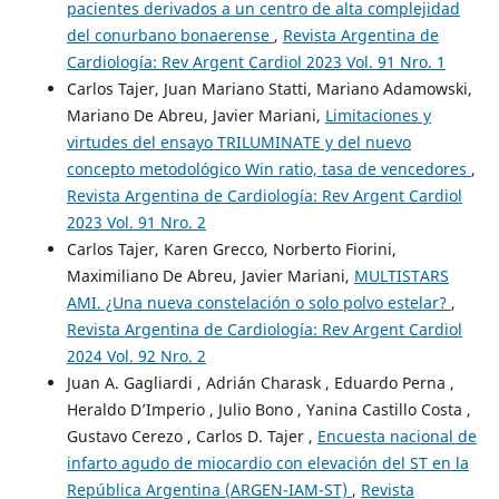
pacientes derivados a un centro de alta complejidad
del conurbano bonaerense
,
Revista Argentina de
Cardiología: Rev Argent Cardiol 2023 Vol. 91 Nro. 1
Carlos Tajer, Juan Mariano Statti, Mariano Adamowski,
Mariano De Abreu, Javier Mariani,
Limitaciones y
virtudes del ensayo TRILUMINATE y del nuevo
concepto metodológico Win ratio, tasa de vencedores
,
Revista Argentina de Cardiología: Rev Argent Cardiol
2023 Vol. 91 Nro. 2
Carlos Tajer, Karen Grecco, Norberto Fiorini,
Maximiliano De Abreu, Javier Mariani,
MULTISTARS
AMI. ¿Una nueva constelación o solo polvo estelar?
,
Revista Argentina de Cardiología: Rev Argent Cardiol
2024 Vol. 92 Nro. 2
Juan A. Gagliardi , Adrián Charask , Eduardo Perna ,
Heraldo D’Imperio , Julio Bono , Yanina Castillo Costa ,
Gustavo Cerezo , Carlos D. Tajer ,
Encuesta nacional de
infarto agudo de miocardio con elevación del ST en la
República Argentina (ARGEN-IAM-ST)
,
Revista