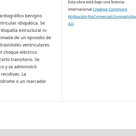
Esta obra está bajo una licencia
internacional
Creative Commons
cardiográfico benigno
Atribución-NoComercial-CompartirIg
tricular idiopática. Se
4.0
.
diopatía estructural ni
animada de un episodio de
trasístoles ventriculares.
el choque eléctrico
orto transitorio. Se
co y se administró
 recidivas. La
síndrome o un marcador